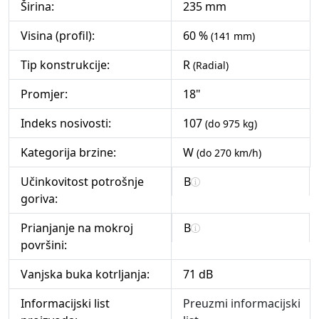
Širina:
235 mm
Visina (profil):
60 %
(141 mm)
Tip konstrukcije:
R
(Radial)
Promjer:
18"
Indeks nosivosti:
107
(do 975 kg)
Kategorija brzine:
W
(do 270 km/h)
Učinkovitost potrošnje
B
goriva:
Prianjanje na mokroj
B
površini:
Vanjska buka kotrljanja:
71 dB
Informacijski list
Preuzmi informacijski