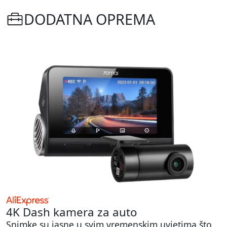
DODATNA OPREMA
4K Dash kamera za auto
Snimke su jasne u svim vremenskim uvjetima što