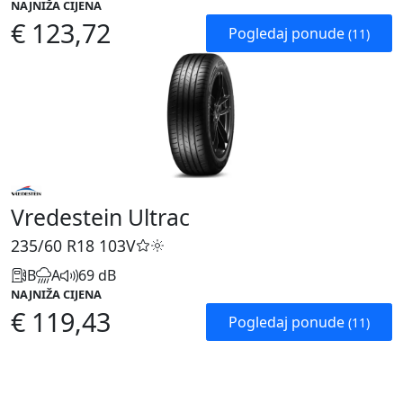
NAJNIŽA CIJENA
€ 123,72
Pogledaj ponude
(11)
Vredestein Ultrac
235/60 R18
103V
B
A
69 dB
NAJNIŽA CIJENA
€ 119,43
Pogledaj ponude
(11)