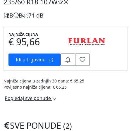
235/60 R18
107W
B
B
71 dB
NAJNIŽA CIJENA
€ 95,66
Idi u trgovinu
Najniža cijena u zadnjih 30 dana: € 65,25
Povijesno najniža cijena: € 65,25
Pogledaj sve ponude
SVE PONUDE
(2)