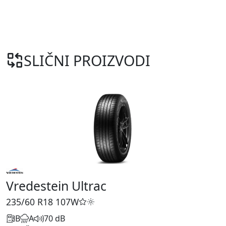
SLIČNI PROIZVODI
Vredestein Ultrac
235/60 R18
107W
B
A
70 dB