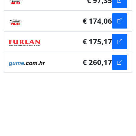
€ 97,35
€ 174,06
€ 175,17
€ 260,17