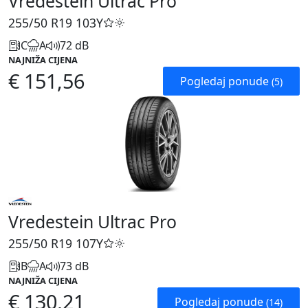
Vredestein Ultrac Pro
255/50 R19
103Y
C
A
72 dB
NAJNIŽA CIJENA
€ 151,56
Pogledaj ponude
(5)
Vredestein Ultrac Pro
255/50 R19
107Y
B
A
73 dB
NAJNIŽA CIJENA
€ 130,21
Pogledaj ponude
(14)