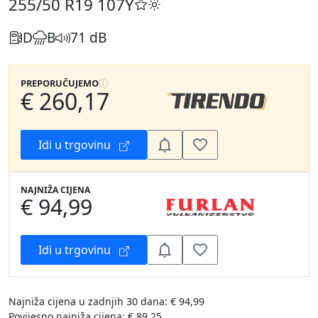
255/50 R19
107Y
D
B
71 dB
PREPORUČUJEMO
€ 260,17
Idi u trgovinu
NAJNIŽA CIJENA
€ 94,99
Idi u trgovinu
Najniža cijena u zadnjih 30 dana: € 94,99
Povijesno najniža cijena: € 89,25