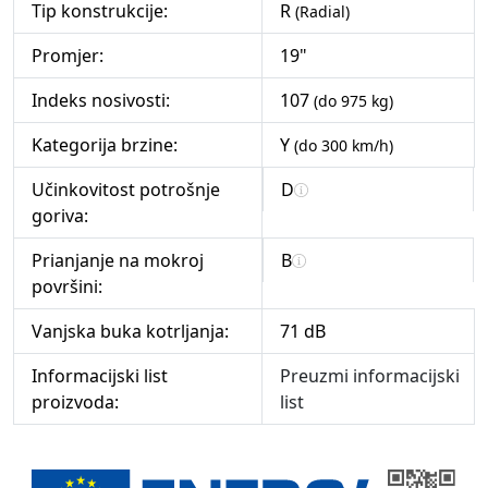
Tip konstrukcije:
R
(Radial)
Promjer:
19"
Indeks nosivosti:
107
(do 975 kg)
Kategorija brzine:
Y
(do 300 km/h)
Učinkovitost potrošnje
D
goriva:
Prianjanje na mokroj
B
površini:
Vanjska buka kotrljanja:
71 dB
Informacijski list
Preuzmi informacijski
proizvoda:
list