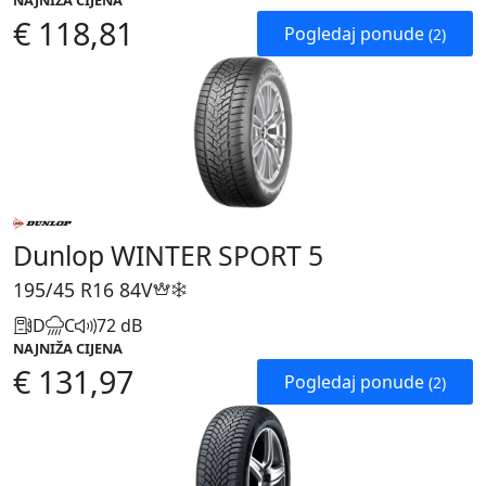
NAJNIŽA CIJENA
€ 118,81
Pogledaj ponude
(2)
Dunlop WINTER SPORT 5
195/45 R16
84V
D
C
72 dB
NAJNIŽA CIJENA
€ 131,97
Pogledaj ponude
(2)