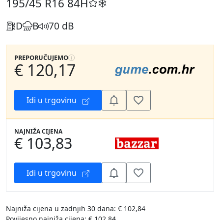
195/45 R16
84H
D
B
70 dB
PREPORUČUJEMO
€ 120,17
Idi u trgovinu
NAJNIŽA CIJENA
€ 103,83
Idi u trgovinu
Najniža cijena u zadnjih 30 dana: € 102,84
Povijesno najniža cijena: € 102,84