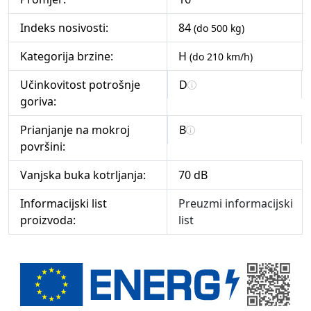
Indeks nosivosti:
84
(do 500 kg)
Kategorija brzine:
H
(do 210 km/h)
Učinkovitost potrošnje
D
goriva:
Prianjanje na mokroj
B
površini:
Vanjska buka kotrljanja:
70 dB
Informacijski list
Preuzmi informacijski
proizvoda:
list