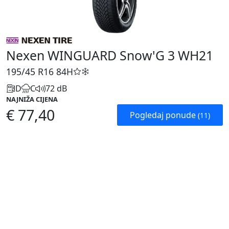
Nexen WINGUARD Snow'G 3 WH21
195/45 R16
84H
D
C
72 dB
NAJNIŽA CIJENA
€ 77,40
Pogledaj ponude
(11)