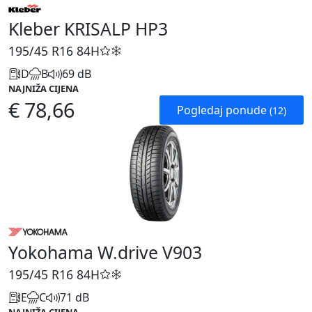
Kleber KRISALP HP3
195/45 R16
84H
D
B
69 dB
NAJNIŽA CIJENA
€ 78,66
Pogledaj ponude
(12)
Yokohama W.drive V903
195/45 R16
84H
E
C
71 dB