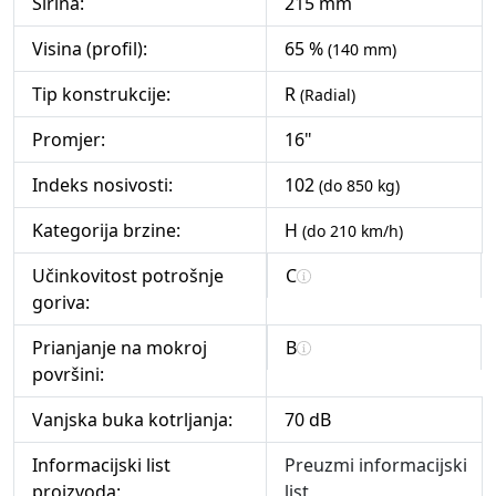
Širina:
215 mm
Visina (profil):
65 %
(140 mm)
Tip konstrukcije:
R
(Radial)
Promjer:
16"
Indeks nosivosti:
102
(do 850 kg)
Kategorija brzine:
H
(do 210 km/h)
Učinkovitost potrošnje
C
goriva:
Prianjanje na mokroj
B
površini:
Vanjska buka kotrljanja:
70 dB
Informacijski list
Preuzmi informacijski
proizvoda:
list