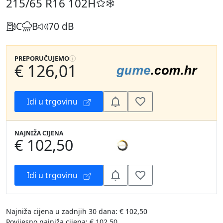
215/65 R16
102H
C
B
70 dB
PREPORUČUJEMO
€ 126,01
Idi u trgovinu
NAJNIŽA CIJENA
€ 102,50
Idi u trgovinu
Najniža cijena u zadnjih 30 dana: € 102,50
Povijesno najniža cijena: € 102,50