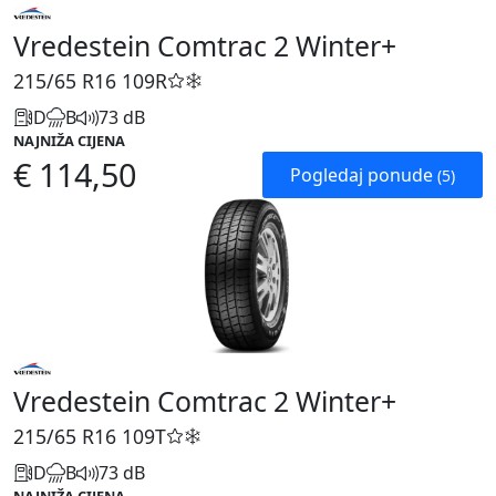
Vredestein Comtrac 2 Winter+
215/65 R16
109R
D
B
73 dB
NAJNIŽA CIJENA
€ 114,50
Pogledaj ponude
(5)
Vredestein Comtrac 2 Winter+
215/65 R16
109T
D
B
73 dB