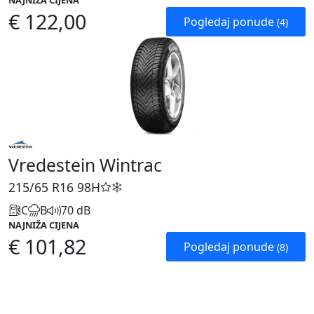
NAJNIŽA CIJENA
€ 122,00
Pogledaj ponude
(4)
Vredestein Wintrac
215/65 R16
98H
C
B
70 dB
NAJNIŽA CIJENA
€ 101,82
Pogledaj ponude
(8)