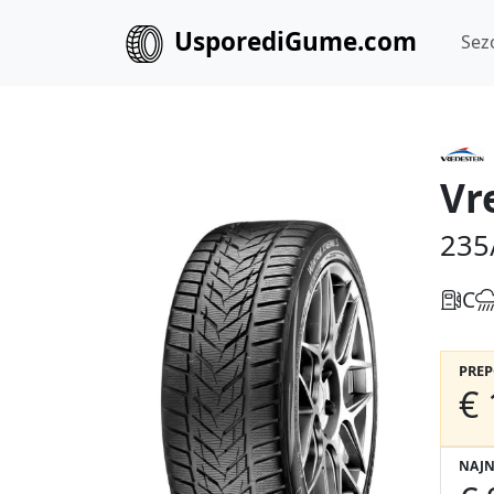
UsporediGume.com
Sez
Vr
235
C
PRE
€ 
NAJN