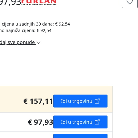
97,93
 cijena u zadnjih 30 dana: € 92,54
no najniža cijena: € 92,54
daj sve ponude
€ 157,11
Idi u trgovinu
€ 97,93
Idi u trgovinu