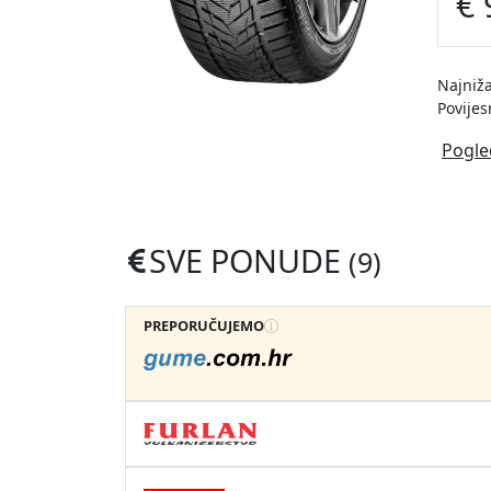
€ 
Najniža
Povijes
Pogle
SVE PONUDE
(9)
PREPORUČUJEMO