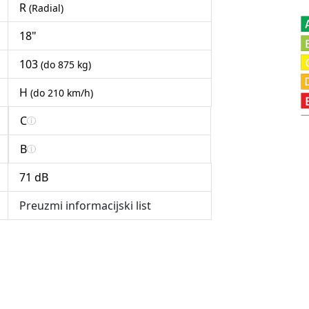
R
(Radial)
18"
103
(do 875 kg)
H
(do 210 km/h)
C
B
71 dB
Preuzmi informacijski list