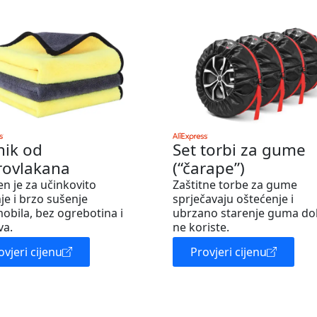
nik od
Set torbi za gume
rovlakana
(“čarape”)
en je za učinkovito
Zaštitne torbe za gume
je i brzo sušenje
sprječavaju oštećenje i
obila, bez ogrebotina i
ubrzano starenje guma do
va.
ne koriste.
ovjeri cijenu
Provjeri cijenu