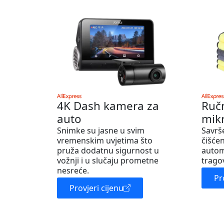
4K Dash kamera za
Ruč
auto
mik
Snimke su jasne u svim
Savrš
vremenskim uvjetima što
čišćen
pruža dodatnu sigurnost u
autom
vožnji i u slučaju prometne
trago
nesreće.
Pr
Provjeri cijenu