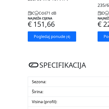
235/6
C
C
71 dB
D
NAJNIŽA CIJENA
NAJNIŽ
€ 151,66
€ 2
Pogledaj ponude
Po
(4)
SPECIFIKACIJA
Sezona:
Širina:
Visina (profil):