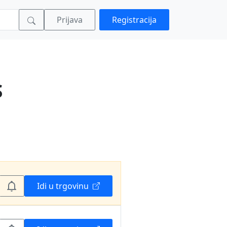
Prijava
Registracija
S
Idi u trgovinu