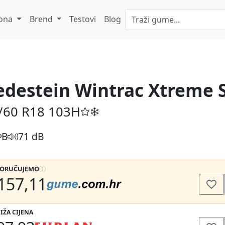
ona
Brend
Testovi
Blog
edestein Wintrac Xtreme 
/60 R18
103H
B
71 dB
PORUČUJEMO
157,11
IŽA CIJENA