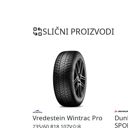
SLIČNI PROIZVODI
Vredestein Wintrac Pro
Dun
SPO
235/60 R18
107V