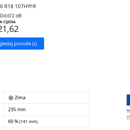
0 R18
107H
D
72 dB
A CIJENA
21,62
gledaj ponude
(2)
Zima
235 mm
60 %
(141 mm)