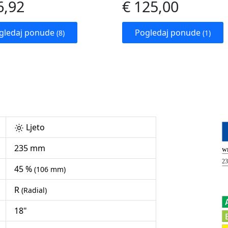
6,92
€ 125,00
gledaj ponude
Pogledaj ponude
(8)
(1)
Ljeto
235 mm
45 %
(106 mm)
R
(Radial)
18"