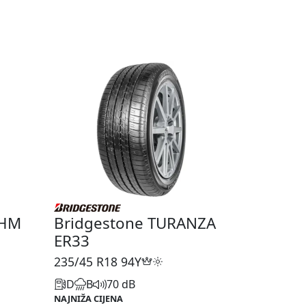
5HM
Bridgestone TURANZA
ER33
235/45 R18
94Y
D
B
70 dB
NAJNIŽA CIJENA