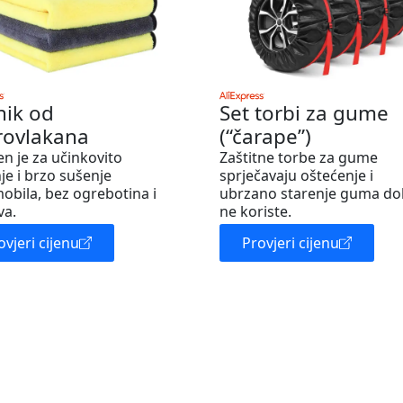
nik od
Set torbi za gume
rovlakana
(“čarape”)
en je za učinkovito
Zaštitne torbe za gume
je i brzo sušenje
sprječavaju oštećenje i
obila, bez ogrebotina i
ubrzano starenje guma do
va.
ne koriste.
ovjeri cijenu
Provjeri cijenu