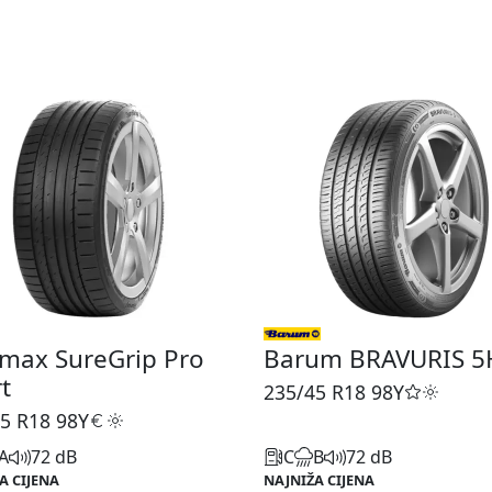
max SureGrip Pro
Barum BRAVURIS 
t
235/45 R18
98Y
5 R18
98Y
A
72 dB
C
B
72 dB
A CIJENA
NAJNIŽA CIJENA