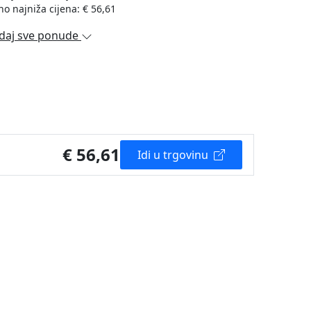
no najniža cijena: € 56,61
daj sve ponude
€ 56,61
Idi u trgovinu