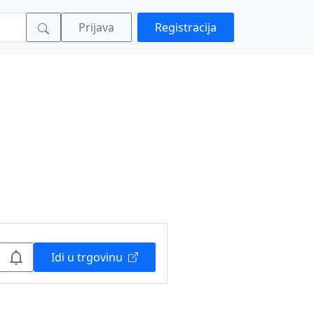
Prijava
Registracija
Idi u trgovinu