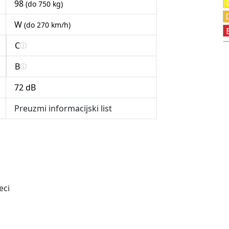
98
(do 750 kg)
W
(do 270 km/h)
C
B
72 dB
Preuzmi informacijski list
eci