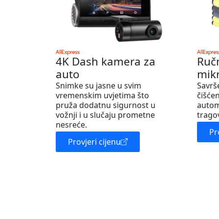
4K Dash kamera za
Ruč
auto
mik
Snimke su jasne u svim
Savrš
vremenskim uvjetima što
čišćen
pruža dodatnu sigurnost u
autom
vožnji i u slučaju prometne
trago
nesreće.
Pr
Provjeri cijenu