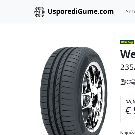
UsporediGume.com
Sez
We
235
C
NAJN
€ 
Najniža