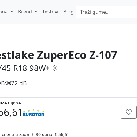
ona
Brend
Testovi
Blog
stlake ZuperEco Z-107
/45 R18
98W
B
72 dB
IŽA CIJENA
56,61
 cijena u zadnjih 30 dana: € 56,61