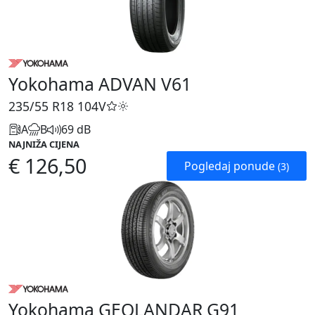
Yokohama ADVAN V61
235/55 R18
104V
A
B
69 dB
NAJNIŽA CIJENA
€ 126,50
Pogledaj ponude
(3)
Yokohama GEOLANDAR G91