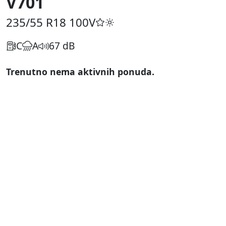
V701
235/55 R18
100V
C
A
67 dB
Trenutno nema aktivnih ponuda.