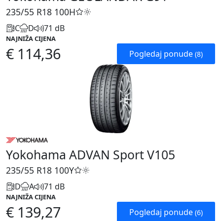
235/55 R18
100H
C
D
71 dB
NAJNIŽA CIJENA
€ 114,36
Pogledaj ponude
(8)
Yokohama ADVAN Sport V105
235/55 R18
100Y
D
A
71 dB
NAJNIŽA CIJENA
€ 139,27
Pogledaj ponude
(6)