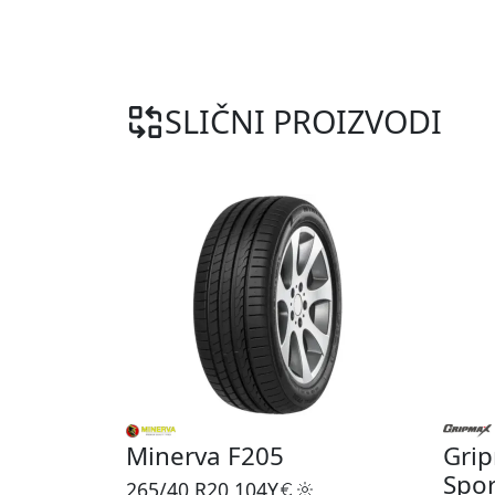
SLIČNI PROIZVODI
Minerva F205
Grip
Spor
265/40 R20
104Y