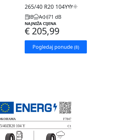
265/40 R20
104Y
B
A
71 dB
NAJNIŽA CIJENA
€ 205,99
Pogledaj ponude
(8)