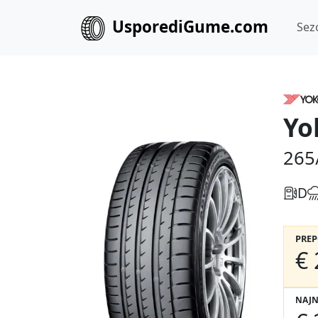
UsporediGume.com
Sez
Yo
265
D
PRE
€ 
NAJN