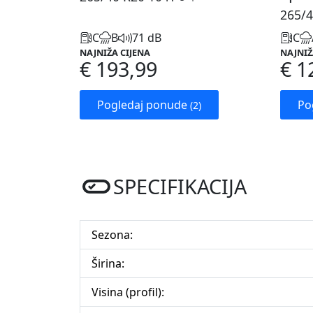
265/4
C
B
71 dB
C
NAJNIŽA CIJENA
NAJNIŽ
€ 193,99
€ 1
Pogledaj ponude
Po
(2)
SPECIFIKACIJA
Sezona:
Širina:
Visina (profil):