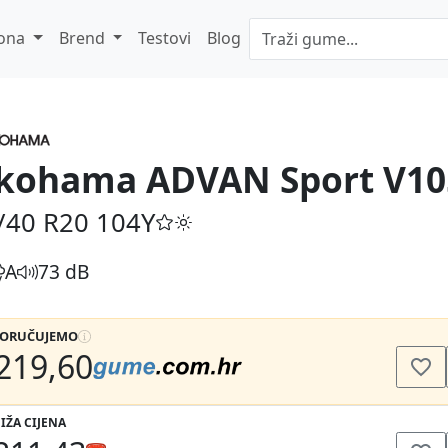
ona
Brend
Testovi
Blog
kohama ADVAN Sport V10
/40 R20
104Y
A
73 dB
PORUČUJEMO
219,60
IŽA CIJENA