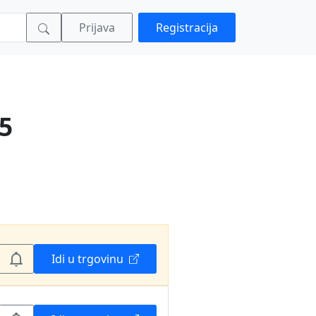
Prijava
Registracija
5
Idi u trgovinu