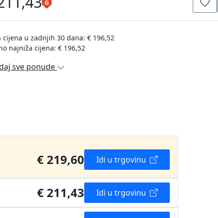
211,43
 cijena u zadnjih 30 dana: € 196,52
no najniža cijena: € 196,52
daj sve ponude
€ 219,60
Idi u trgovinu
€ 211,43
Idi u trgovinu