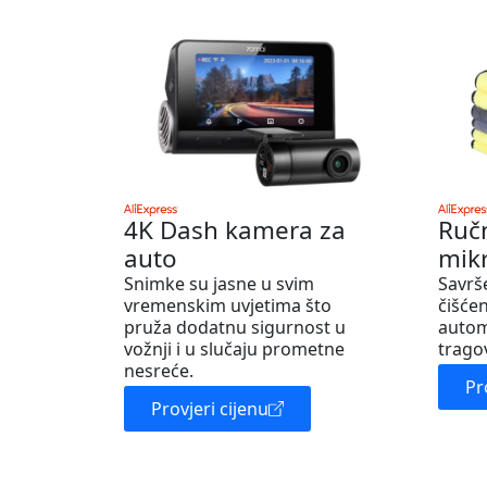
4K Dash kamera za
Ruč
auto
mik
Snimke su jasne u svim
Savrš
vremenskim uvjetima što
čišćen
pruža dodatnu sigurnost u
autom
vožnji i u slučaju prometne
trago
nesreće.
Pr
Provjeri cijenu