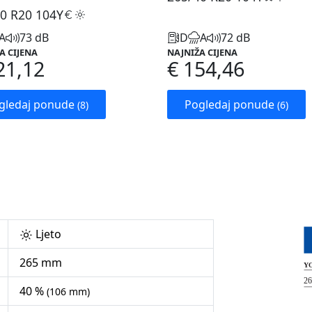
0 R20
104Y
A
73 dB
D
A
72 dB
A CIJENA
NAJNIŽA CIJENA
21,12
€ 154,46
gledaj ponude
Pogledaj ponude
(8)
(6)
Ljeto
265 mm
40 %
(106 mm)