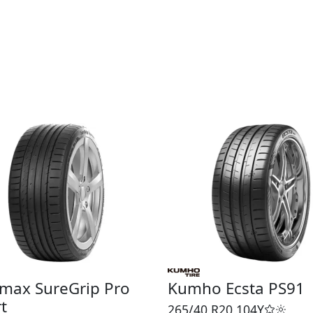
max SureGrip Pro
Kumho Ecsta PS91
t
265/40 R20
104Y