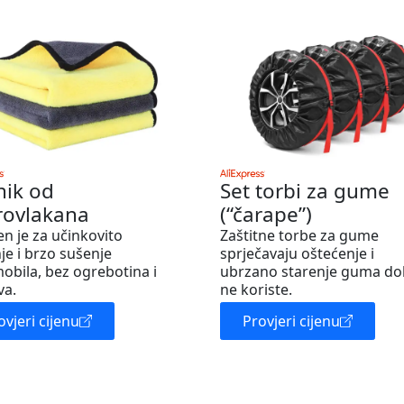
nik od
Set torbi za gume
rovlakana
(“čarape”)
en je za učinkovito
Zaštitne torbe za gume
je i brzo sušenje
sprječavaju oštećenje i
obila, bez ogrebotina i
ubrzano starenje guma do
va.
ne koriste.
ovjeri cijenu
Provjeri cijenu