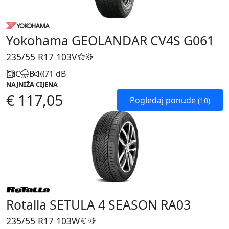
Yokohama GEOLANDAR CV4S G061
235/55 R17
103V
C
B
71 dB
NAJNIŽA CIJENA
€ 117,05
Pogledaj ponude
(10)
Rotalla SETULA 4 SEASON RA03
235/55 R17
103W