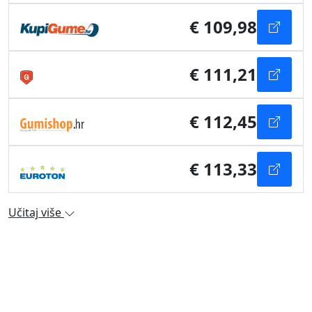
€ 109,98
€ 111,21
€ 112,45
€ 113,33
Učitaj više