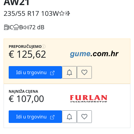
AW21
235/55 R17
103W
C
B
72 dB
PREPORUČUJEMO
€ 125,62
Idi u trgovinu
NAJNIŽA CIJENA
€ 107,00
Idi u trgovinu