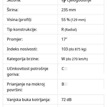
Sezona:
Cjelogodišnje
Širina:
235 mm
Visina (profil):
55 %
(129 mm)
Tip konstrukcije:
R
(Radial)
Promjer:
17"
Indeks nosivosti:
103
(do 875 kg)
Kategorija brzine:
W
(do 270 km/h)
Učinkovitost potrošnje
C
goriva:
Prianjanje na mokroj
B
površini:
Vanjska buka kotrljanja:
72 dB