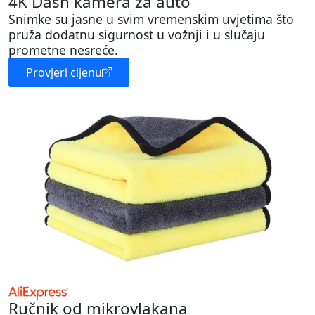
4K Dash kamera za auto
Snimke su jasne u svim vremenskim uvjetima što
pruža dodatnu sigurnost u vožnji i u slučaju
prometne nesreće.
Provjeri cijenu
Ručnik od mikrovlakana