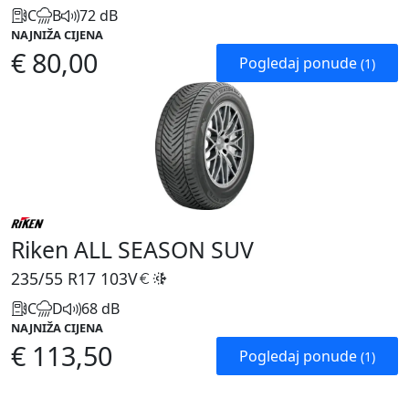
C
B
72 dB
NAJNIŽA CIJENA
€ 80,00
Pogledaj ponude
(1)
Riken ALL SEASON SUV
235/55 R17
103V
C
D
68 dB
NAJNIŽA CIJENA
€ 113,50
Pogledaj ponude
(1)