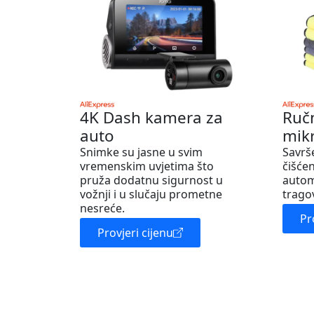
4K Dash kamera za
Ruč
auto
mik
Snimke su jasne u svim
Savrš
vremenskim uvjetima što
čišćen
pruža dodatnu sigurnost u
autom
vožnji i u slučaju prometne
trago
nesreće.
Pr
Provjeri cijenu