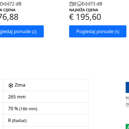
D
72 dB
E
E
73 dB
A CIJENA
NAJNIŽA CIJENA
76,88
€ 195,60
gledaj ponude
Pogledaj ponude
(2)
(5)
Zima
265 mm
70 %
(186 mm)
R
(Radial)