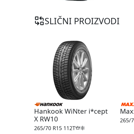
SLIČNI PROIZVODI
Hankook WiNter i*cept
Maxx
X RW10
265/7
265/70 R15
112T