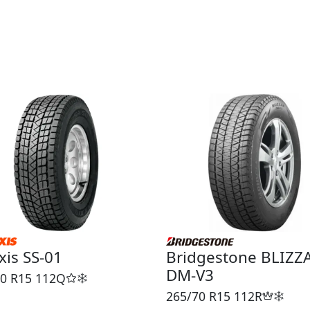
is SS-01
Bridgestone BLIZZ
DM-V3
0 R15
112Q
265/70 R15
112R