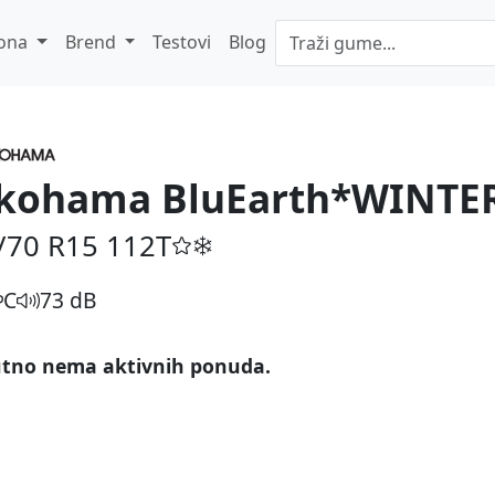
ona
Brend
Testovi
Blog
kohama BluEarth*WINTER
/70 R15
112T
C
73 dB
tno nema aktivnih ponuda.