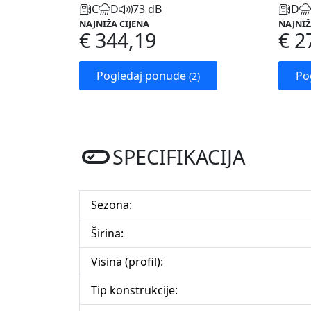
C
D
73 dB
D
NAJNIŽA CIJENA
NAJNIŽ
€ 344,19
€ 2
Pogledaj ponude
Po
(2)
SPECIFIKACIJA
Sezona:
Širina:
Visina (profil):
Tip konstrukcije: