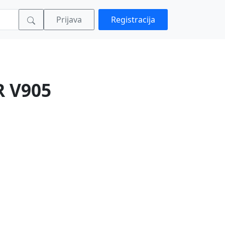
Prijava
Registracija
 V905