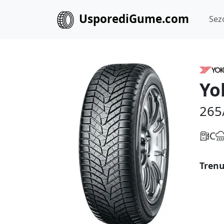
UsporediGume.com
Sez
Yo
265
C
Trenu