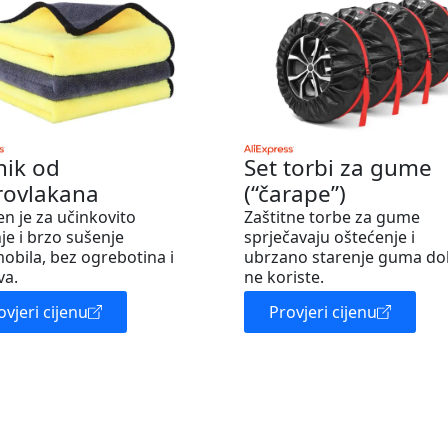
nik od
Set torbi za gume
rovlakana
(“čarape”)
en je za učinkovito
Zaštitne torbe za gume
je i brzo sušenje
sprječavaju oštećenje i
obila, bez ogrebotina i
ubrzano starenje guma do
va.
ne koriste.
ovjeri cijenu
Provjeri cijenu