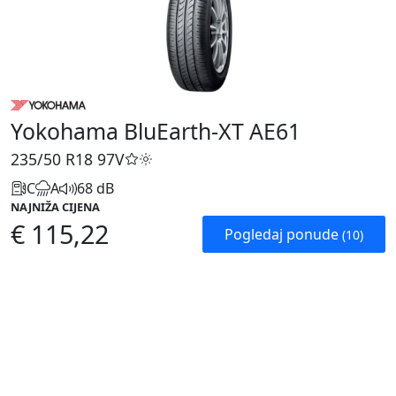
Yokohama BluEarth-XT AE61
235/50 R18
97V
C
A
68 dB
NAJNIŽA CIJENA
€ 115,22
Pogledaj ponude
(10)