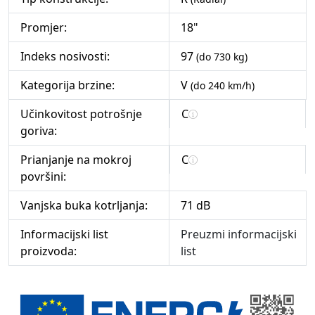
Promjer:
18"
Indeks nosivosti:
97
(do 730 kg)
Kategorija brzine:
V
(do 240 km/h)
Učinkovitost potrošnje
C
goriva:
Prianjanje na mokroj
C
površini:
Vanjska buka kotrljanja:
71 dB
Informacijski list
Preuzmi informacijski
proizvoda:
list