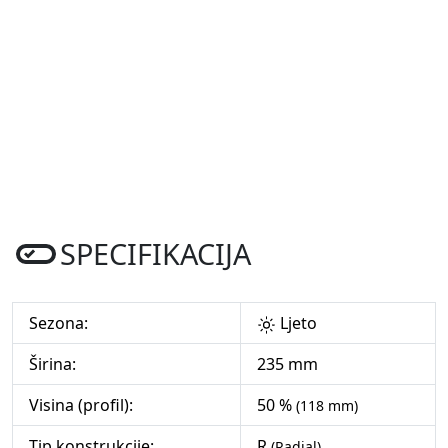
SPECIFIKACIJA
Sezona:
Ljeto
Širina:
235 mm
Visina (profil):
50 %
(118 mm)
Tip konstrukcije:
R
(Radial)