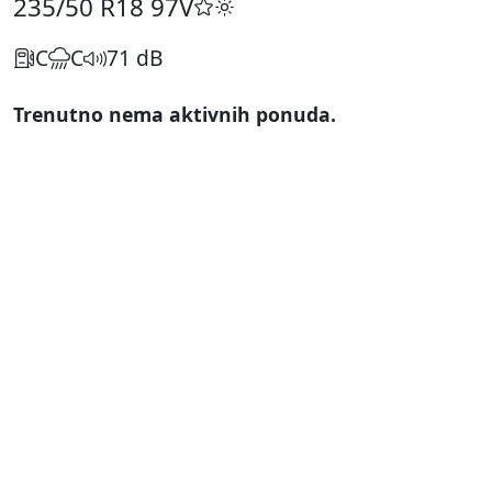
235/50 R18
97V
C
C
71 dB
Trenutno nema aktivnih ponuda.