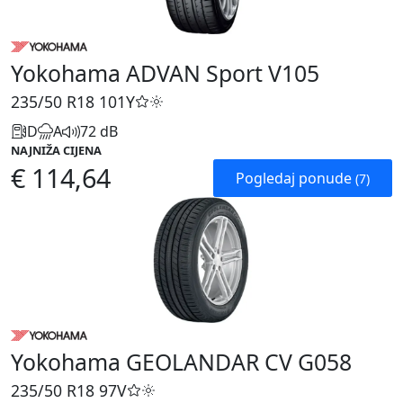
Yokohama ADVAN Sport V105
235/50 R18
101Y
D
A
72 dB
NAJNIŽA CIJENA
€ 114,64
Pogledaj ponude
(7)
Yokohama GEOLANDAR CV G058
235/50 R18
97V