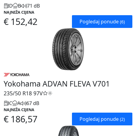
D
B
71 dB
NAJNIŽA CIJENA
€ 152,42
Pogledaj ponude
(6)
Yokohama ADVAN FLEVA V701
235/50 R18
97V
C
A
67 dB
NAJNIŽA CIJENA
€ 186,57
Pogledaj ponude
(2)