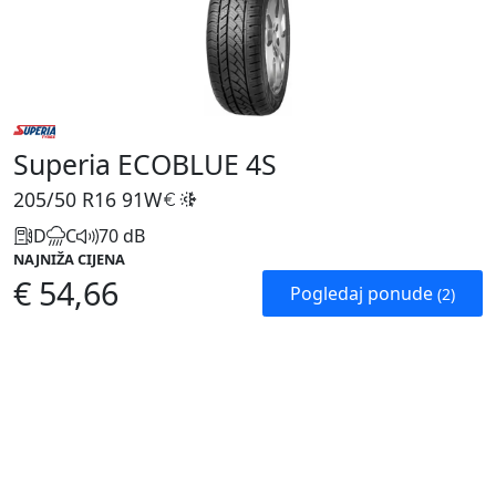
Superia ECOBLUE 4S
205/50 R16
91W
D
C
70 dB
NAJNIŽA CIJENA
€ 54,66
Pogledaj ponude
(2)