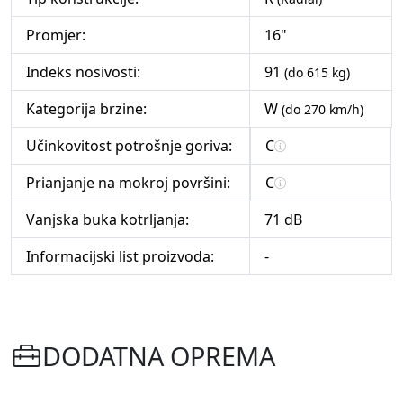
Promjer:
16"
Indeks nosivosti:
91
(do 615 kg)
Kategorija brzine:
W
(do 270 km/h)
Učinkovitost potrošnje goriva:
C
Prianjanje na mokroj površini:
C
Vanjska buka kotrljanja:
71 dB
Informacijski list proizvoda:
-
DODATNA OPREMA