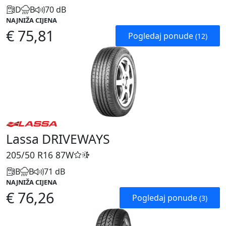
D
B
70 dB
NAJNIŽA CIJENA
€ 75,81
Pogledaj ponude
(12)
Lassa DRIVEWAYS
205/50 R16
87W
B
B
71 dB
NAJNIŽA CIJENA
€ 76,26
Pogledaj ponude
(3)