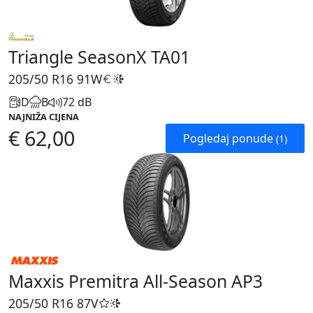
Triangle SeasonX TA01
205/50 R16
91W
D
B
72 dB
NAJNIŽA CIJENA
€ 62,00
Pogledaj ponude
(1)
Maxxis Premitra All-Season AP3
205/50 R16
87V