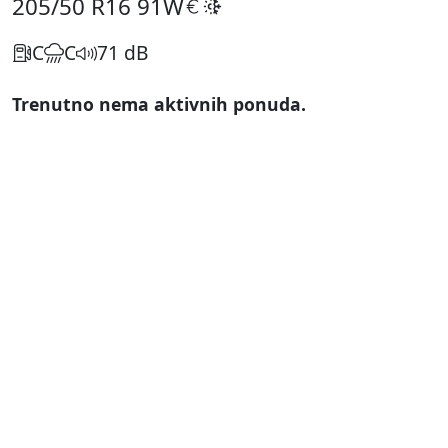
205/50 R16
91W
C
C
71 dB
Trenutno nema aktivnih ponuda.