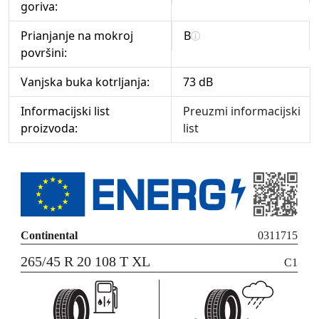
goriva:
Prianjanje na mokroj
B
površini:
Vanjska buka kotrljanja:
73 dB
Informacijski list
Preuzmi informacijski
proizvoda:
list