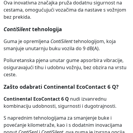
Ova inovativna značajka pruža dodatnu sigurnost na
cestama, omogućujući vozačima da nastave s vožnjom
bez prekida.
ContiSilent
tehnologija
Guma je opremljena
ContiSilent
tehnologijom, koja
smanjuje unutarnju buku vozila do 9 dB(A).
Poliuretanska pjena unutar gume apsorbira vibracije,
osiguravajući tihu i udobnu vožnju, bez obzira na vrstu
ceste.
Zašto odabrati Continental EcoContact 6 Q?
Continental EcoContact 6 Q
nudi izvanrednu
kombinaciju udobnosti, sigurnosti i dugotrajnosti.
S naprednim tehnologijama za smanjenje buke i
povećanje kilometraže, kao i s dodatnim inovacijama
poput
ContiSeal
i
ContiSilent
, ova guma je izvrsna opcija