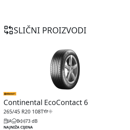
SLIČNI PROIZVODI
Continental EcoContact 6
265/45 R20
108T
A
B
73 dB
NAJNIŽA CIJENA