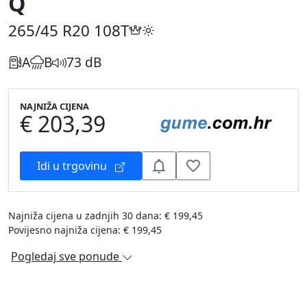
Q
265/45 R20
108T
A
B
73 dB
NAJNIŽA CIJENA
€ 203,39
Idi u trgovinu
Najniža cijena u zadnjih 30 dana: € 199,45
Povijesno najniža cijena: € 199,45
Pogledaj sve ponude