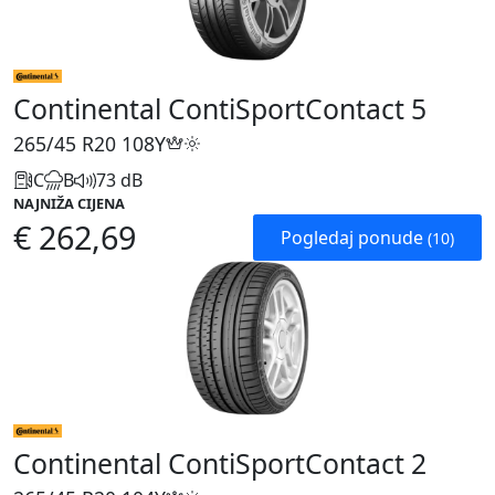
Continental ContiSportContact 5
265/45 R20
108Y
C
B
73 dB
NAJNIŽA CIJENA
€ 262,69
Pogledaj ponude
(10)
Continental ContiSportContact 2