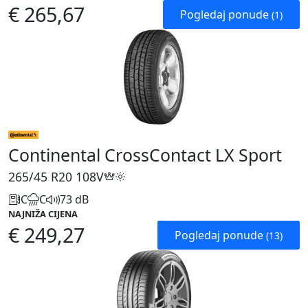
€ 265,67
Pogledaj ponude
(1)
Continental CrossContact LX Sport
265/45 R20
108V
C
C
73 dB
NAJNIŽA CIJENA
€ 249,27
Pogledaj ponude
(13)