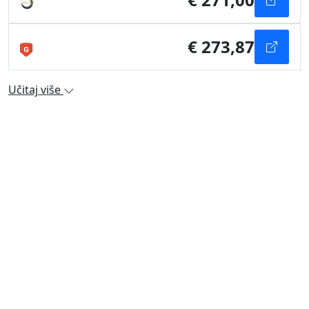
€ 273,87
Učitaj više