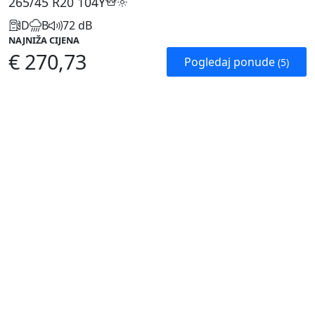
265/45 R20
104Y
D
B
72 dB
NAJNIŽA CIJENA
€ 270,73
Pogledaj ponude
(5)