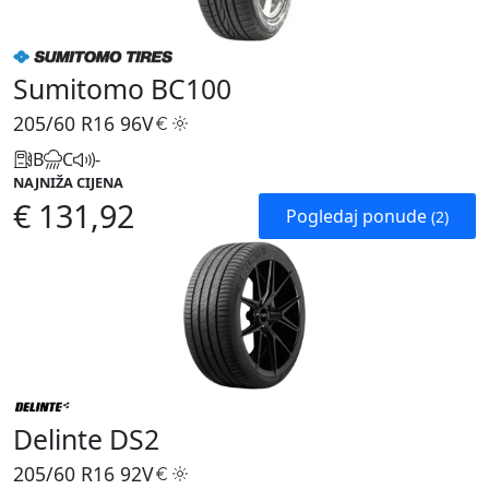
Sumitomo BC100
205/60 R16
96V
B
C
-
NAJNIŽA CIJENA
€ 131,92
Pogledaj ponude
(2)
Delinte DS2
205/60 R16
92V