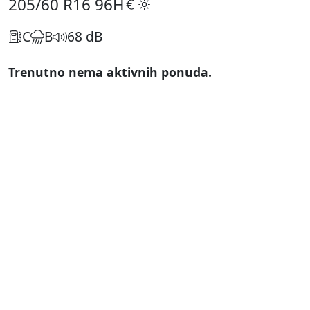
205/60 R16
96H
C
B
68 dB
Trenutno nema aktivnih ponuda.