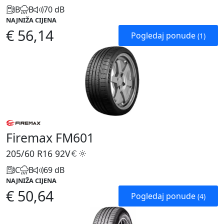
B
B
70 dB
NAJNIŽA CIJENA
€ 56,14
Pogledaj ponude
(1)
Firemax FM601
205/60 R16
92V
C
B
69 dB
NAJNIŽA CIJENA
€ 50,64
Pogledaj ponude
(4)