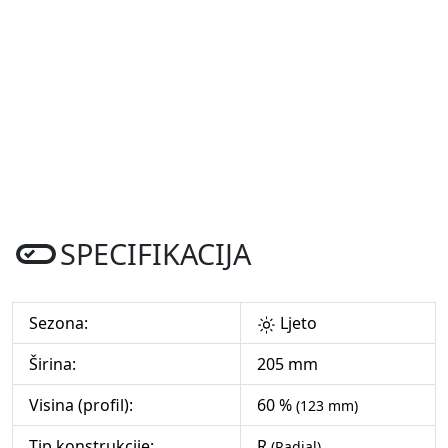
SPECIFIKACIJA
Sezona:
Ljeto
Širina:
205 mm
Visina (profil):
60 %
(123 mm)
Tip konstrukcije:
R
(Radial)