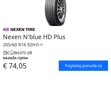
Nexen N'blue HD Plus
205/60 R16
92H
C
B
70 dB
NAJNIŽA CIJENA
€ 74,05
Pogledaj ponude
(9)