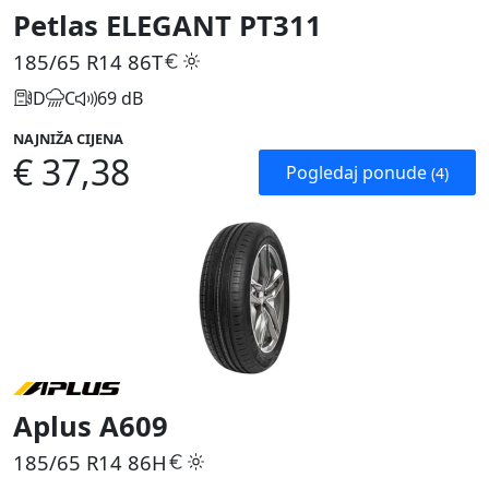
Petlas ELEGANT PT311
185/65 R14
86T
D
C
69 dB
NAJNIŽA CIJENA
€ 37,38
Pogledaj ponude
(4)
Aplus A609
185/65 R14
86H