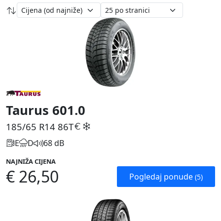
Taurus 601.0
185/65 R14
86T
E
D
68 dB
NAJNIŽA CIJENA
€ 26,50
Pogledaj ponude
(5)