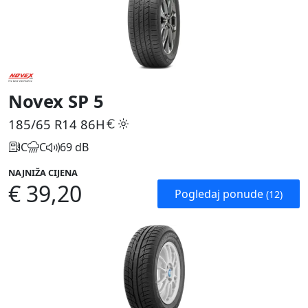
Novex SP 5
185/65 R14
86H
C
C
69 dB
NAJNIŽA CIJENA
€ 39,20
Pogledaj ponude
(12)