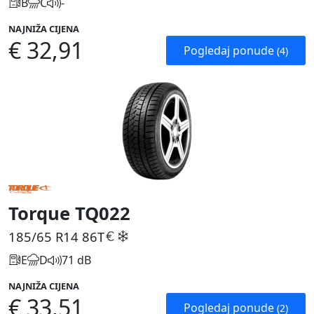
B
C
-
NAJNIŽA CIJENA
€ 32,91
Pogledaj ponude
(4)
Torque TQ022
185/65 R14
86T
E
D
71 dB
NAJNIŽA CIJENA
€ 33,51
Pogledaj ponude
(2)