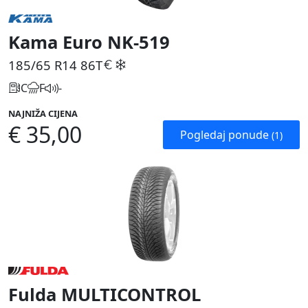
Kama Euro NK-519
185/65 R14
86T
C
F
-
NAJNIŽA CIJENA
€ 35,00
Pogledaj ponude
(1)
Fulda MULTICONTROL