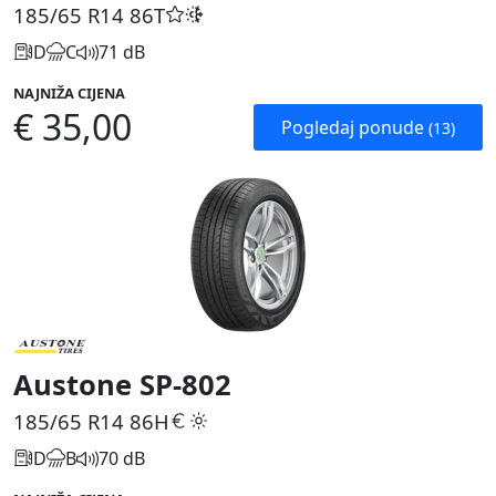
185/65 R14
86T
D
C
71 dB
NAJNIŽA CIJENA
€ 35,00
Pogledaj ponude
(13)
Austone SP-802
185/65 R14
86H
D
B
70 dB