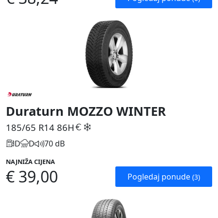
Duraturn MOZZO WINTER
185/65 R14
86H
D
D
70 dB
NAJNIŽA CIJENA
€ 39,00
Pogledaj ponude
(3)