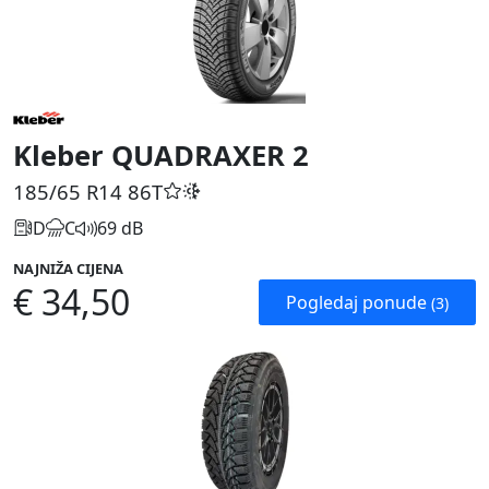
Kleber QUADRAXER 2
185/65 R14
86T
D
C
69 dB
NAJNIŽA CIJENA
€ 34,50
Pogledaj ponude
(3)