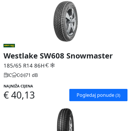
Westlake SW608 Snowmaster
185/65 R14
86H
C
C
71 dB
NAJNIŽA CIJENA
€ 40,13
Pogledaj ponude
(3)