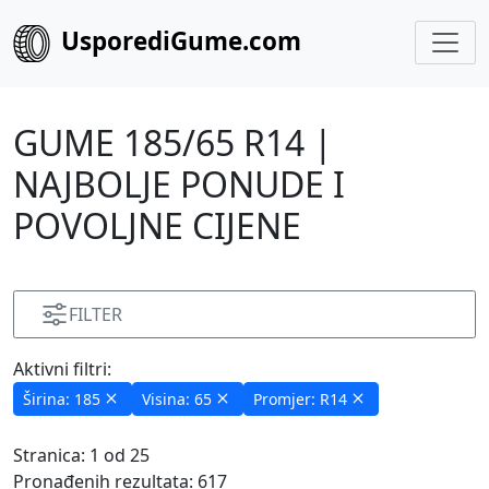
UsporediGume.com
GUME 185/65 R14
|
NAJBOLJE PONUDE I
POVOLJNE CIJENE
FILTER
Aktivni filtri:
Širina: 185
Visina: 65
Promjer: R14
Stranica: 1 od 25
Pronađenih rezultata: 617