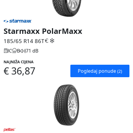
Starmaxx PolarMaxx
185/65 R14
86T
C
B
71 dB
NAJNIŽA CIJENA
€ 36,87
Pogledaj ponude
(2)