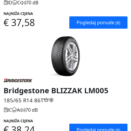
D
C
70 dB
NAJNIŽA CIJENA
€ 37,58
Pogledaj ponude
(8)
Bridgestone BLIZZAK LM005
185/65 R14
86T
C
A
70 dB
NAJNIŽA CIJENA
€ 38,24
Pogledaj ponude
(6)