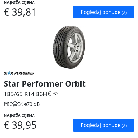
NAJNIŽA CIJENA
€ 39,81
Pogledaj ponude
(2)
Star Performer Orbit
185/65 R14
86H
C
B
70 dB
NAJNIŽA CIJENA
€ 39,95
Pogledaj ponude
(2)