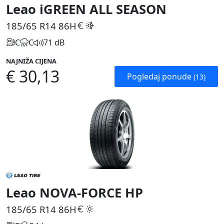
Leao iGREEN ALL SEASON
185/65 R14
86H
C
C
71 dB
NAJNIŽA CIJENA
€ 30,13
Pogledaj ponude
(13)
Leao NOVA-FORCE HP
185/65 R14
86H