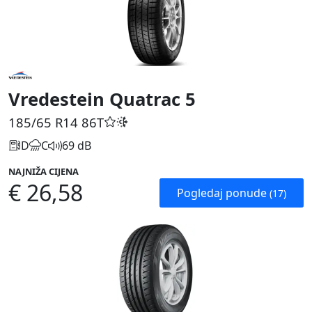
Vredestein Quatrac 5
185/65 R14
86T
D
C
69 dB
NAJNIŽA CIJENA
€ 26,58
Pogledaj ponude
(17)