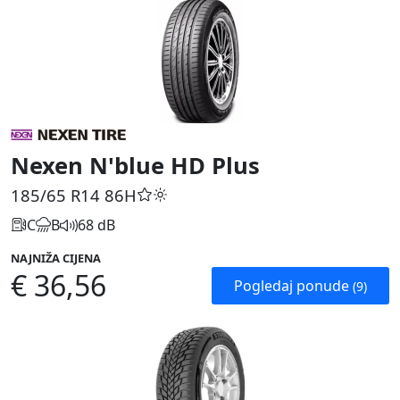
Nexen N'blue HD Plus
185/65 R14
86H
C
B
68 dB
NAJNIŽA CIJENA
€ 36,56
Pogledaj ponude
(9)