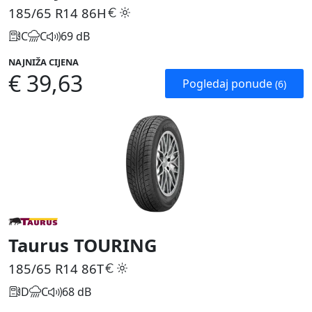
185/65 R14
86H
C
C
69 dB
NAJNIŽA CIJENA
€ 39,63
Pogledaj ponude
(6)
Taurus TOURING
185/65 R14
86T
D
C
68 dB