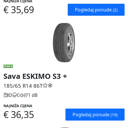
NAJNIŽA CIJENA
€ 35,69
Pogledaj ponude
(2)
Sava ESKIMO S3 +
185/65 R14
86T
D
C
71 dB
NAJNIŽA CIJENA
€ 36,35
Pogledaj ponude
(19)