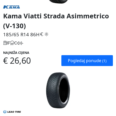
Kama Viatti Strada Asimmetrico
(V-130)
185/65 R14
86H
F
C
-
NAJNIŽA CIJENA
€ 26,60
Pogledaj ponude
(1)