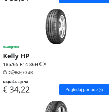
Kelly HP
185/65 R14
86H
D
B
70 dB
NAJNIŽA CIJENA
€ 34,22
Pogledaj ponude
(4)