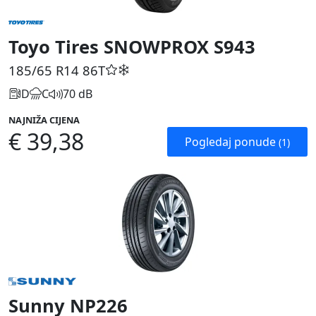
Toyo Tires SNOWPROX S943
185/65 R14
86T
D
C
70 dB
NAJNIŽA CIJENA
€ 39,38
Pogledaj ponude
(1)
Sunny NP226