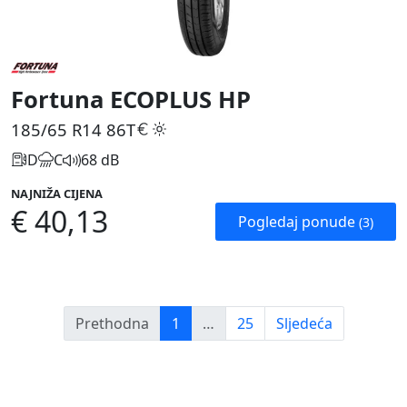
Fortuna ECOPLUS HP
185/65 R14
86T
D
C
68 dB
NAJNIŽA CIJENA
€ 40,13
Pogledaj ponude
(3)
Prethodna
1
…
25
Sljedeća