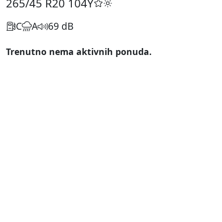
265/45 R20
104Y
C
A
69 dB
Trenutno nema aktivnih ponuda.