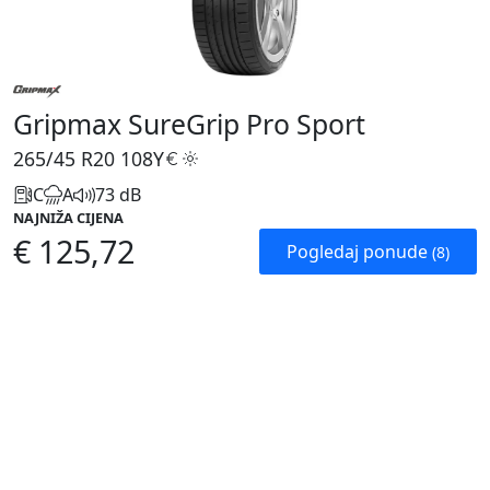
Gripmax SureGrip Pro Sport
265/45 R20
108Y
C
A
73 dB
NAJNIŽA CIJENA
€ 125,72
Pogledaj ponude
(8)