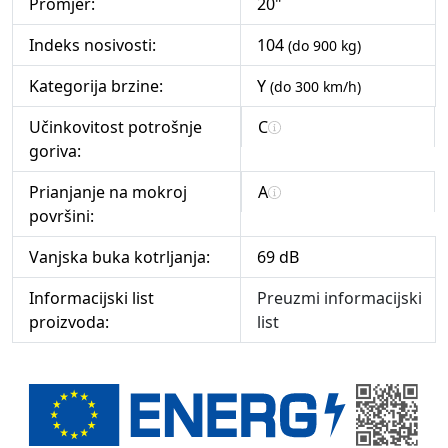
Promjer:
20"
Indeks nosivosti:
104
(do 900 kg)
Kategorija brzine:
Y
(do 300 km/h)
Učinkovitost potrošnje
C
goriva:
Prianjanje na mokroj
A
površini:
Vanjska buka kotrljanja:
69 dB
Informacijski list
Preuzmi informacijski
proizvoda:
list