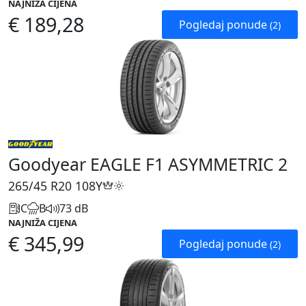
NAJNIŽA CIJENA
€ 189,28
Pogledaj ponude
(2)
Goodyear EAGLE F1 ASYMMETRIC 2
265/45 R20
108Y
C
B
73 dB
NAJNIŽA CIJENA
€ 345,99
Pogledaj ponude
(2)