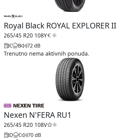
Royal Black ROYAL EXPLORER II
265/45 R20
108Y
C
B
72 dB
Trenutno nema aktivnih ponuda.
Nexen N'FERA RU1
265/45 R20
108V
D
C
70 dB