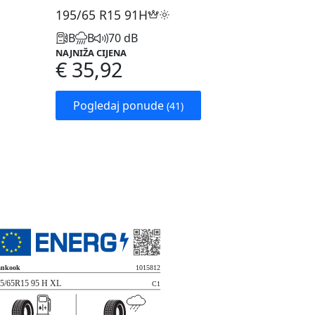
195/65 R15
91H
B
B
70 dB
NAJNIŽA CIJENA
€ 35,92
Pogledaj ponude
(41)