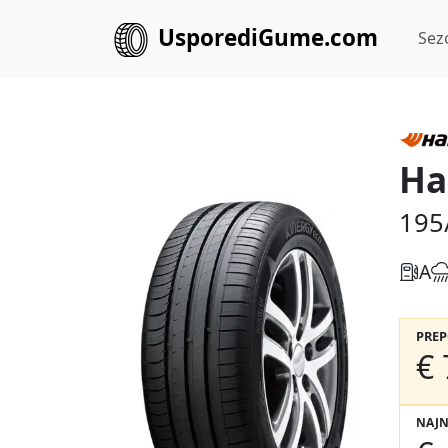
UsporediGume.com
Sez
Ha
195
A
PRE
€ 
NAJN