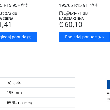
5 R15
95H
195/65 R15
91T
B
72 dB
C
B
71 dB
A CIJENA
NAJNIŽA CIJENA
1,41
€ 60,10
gledaj ponude
Pogledaj ponude
(1)
(49)
Ljeto
195 mm
65 %
(127 mm)