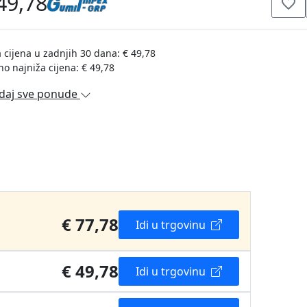
49,78
 cijena u zadnjih 30 dana: € 49,78
no najniža cijena: € 49,78
daj sve ponude
€ 77,78
Idi u trgovinu
€ 49,78
Idi u trgovinu