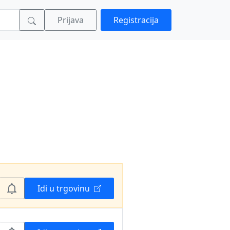
Prijava
Registracija
Idi u trgovinu