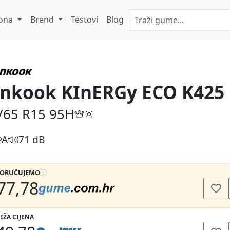
ona
Brend
Testovi
Blog
nkook KInERGy ECO K425
/65 R15
95H
A
71 dB
PORUČUJEMO
77,78
IŽA CIJENA