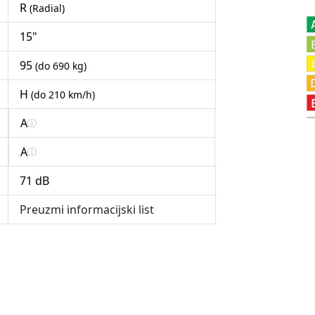
R
(Radial)
15"
95
(do 690 kg)
H
(do 210 km/h)
A
A
71 dB
Preuzmi informacijski list