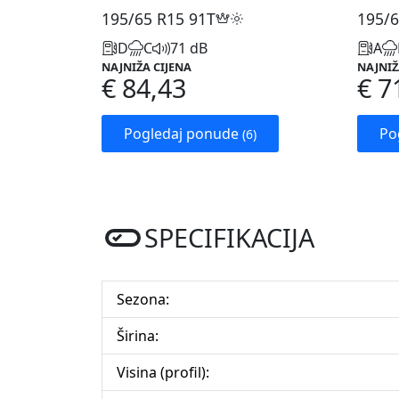
195/65 R15
91T
195/6
D
C
71 dB
A
NAJNIŽA CIJENA
NAJNIŽ
€ 84,43
€ 7
Pogledaj ponude
Po
(6)
SPECIFIKACIJA
Sezona:
Širina:
Visina (profil):