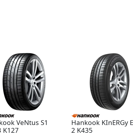
kook VeNtus S1
Hankook KInERGy 
3 K127
2 K435