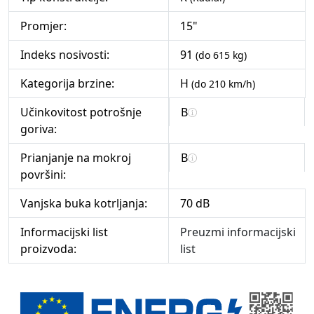
Promjer:
15"
Indeks nosivosti:
91
(do 615 kg)
Kategorija brzine:
H
(do 210 km/h)
Učinkovitost potrošnje
B
goriva:
Prianjanje na mokroj
B
površini:
Vanjska buka kotrljanja:
70 dB
Informacijski list
Preuzmi informacijski
proizvoda:
list