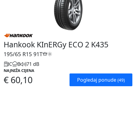
Hankook KInERGy ECO 2 K435
195/65 R15
91T
C
B
71 dB
NAJNIŽA CIJENA
€ 60,10
Pogledaj ponude
(49)