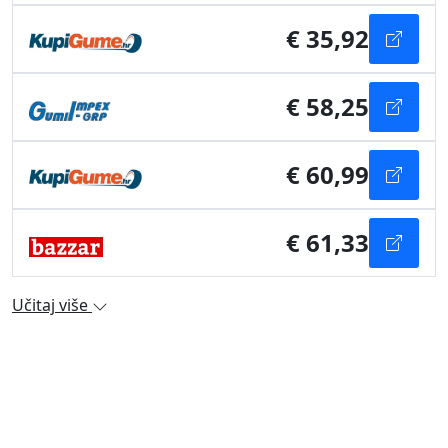
€ 35,92
€ 58,25
€ 60,99
€ 61,33
Učitaj više