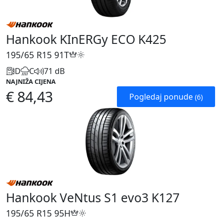
Hankook KInERGy ECO K425
195/65 R15
91T
D
C
71 dB
NAJNIŽA CIJENA
€ 84,43
Pogledaj ponude
(6)
Hankook VeNtus S1 evo3 K127
195/65 R15
95H