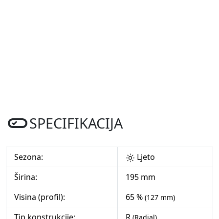
SPECIFIKACIJA
Sezona:
Ljeto
Širina:
195 mm
Visina (profil):
65 %
(127 mm)
Tip konstrukcije:
R
(Radial)