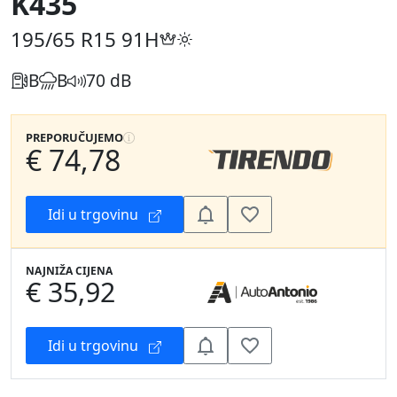
K435
195/65 R15
91H
B
B
70 dB
PREPORUČUJEMO
€ 74,78
Idi u trgovinu
NAJNIŽA CIJENA
€ 35,92
Idi u trgovinu