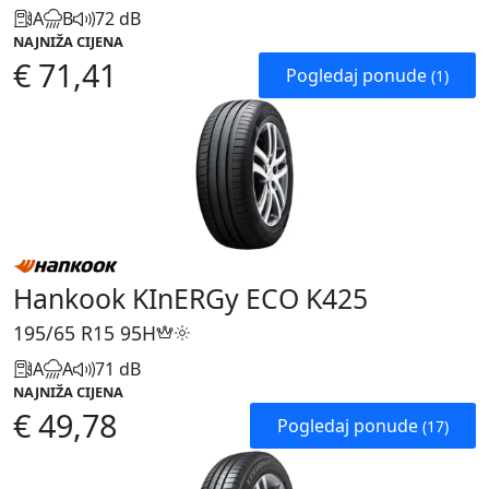
A
B
72 dB
NAJNIŽA CIJENA
€ 71,41
Pogledaj ponude
(1)
Hankook KInERGy ECO K425
195/65 R15
95H
A
A
71 dB
NAJNIŽA CIJENA
€ 49,78
Pogledaj ponude
(17)