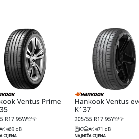
kook Ventus Prime
Hankook Ventus ev
135
K137
5 R17
95W
205/55 R17
95Y
A
69 dB
C
A
71 dB
A CIJENA
NAJNIŽA CIJENA