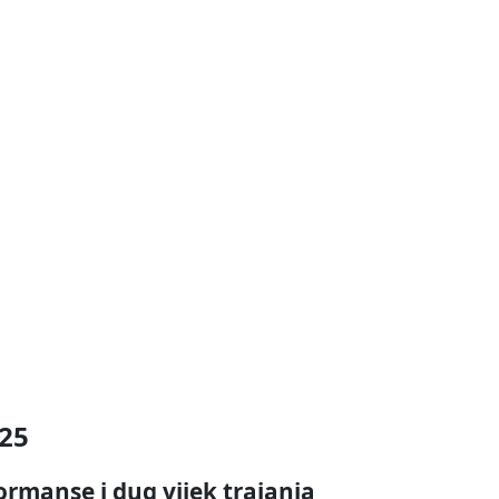
25
ormanse i dug vijek trajanja