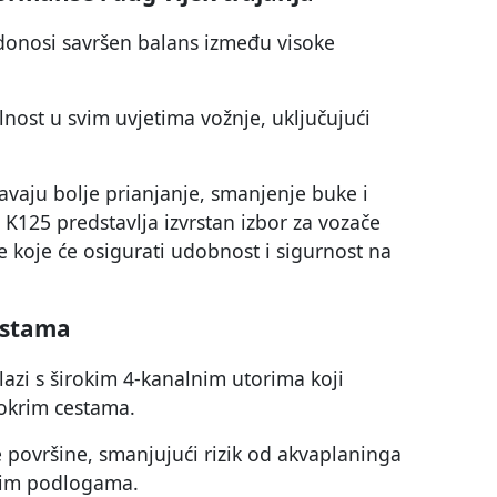
onosi savršen balans između visoke
nost u svim uvjetima vožnje, uključujući
vaju bolje prianjanje, smanjenje buke i
 K125 predstavlja izvrstan izbor za vozače
 koje će osigurati udobnost i sigurnost na
estama
zi s širokim 4-kanalnim utorima koji
okrim cestama.
 površine, smanjujući rizik od akvaplaninga
krim podlogama.