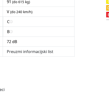
91
(do 615 kg)
V
(do 240 km/h)
C
B
72 dB
Preuzmi informacijski list
eci