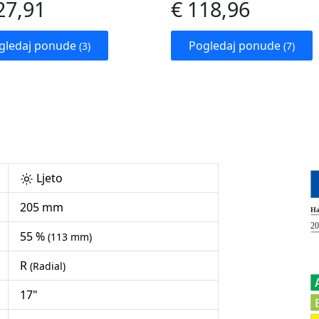
27,91
€ 118,96
gledaj ponude
Pogledaj ponude
(3)
(7)
Ljeto
205 mm
55 %
(113 mm)
R
(Radial)
17"