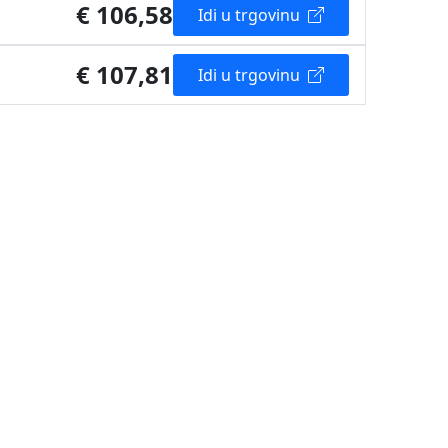
€ 106,58
Idi u trgovinu
€ 107,81
Idi u trgovinu