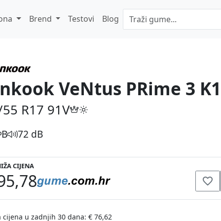
ona
Brend
Testovi
Blog
nkook VeNtus PRime 3 K
/55 R17
91V
B
72 dB
IŽA CIJENA
95,78
 cijena u zadnjih 30 dana: € 76,62