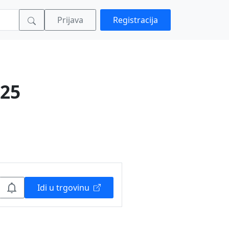
Prijava
Registracija
125
Idi u trgovinu