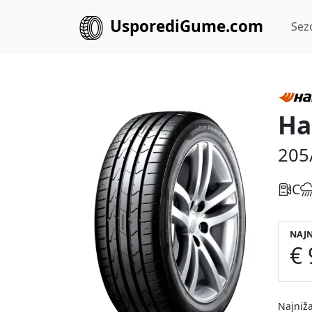
UsporediGume.com
Sez
Ha
205
C
NAJN
€ 
Najniža