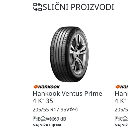
SLIČNI PROIZVODI
Hankook Ventus Prime
Han
4 K135
4 K
205/55 R17
95V
205/5
B
A
69 dB
C
NAJNIŽA CIJENA
NAJNIŽ