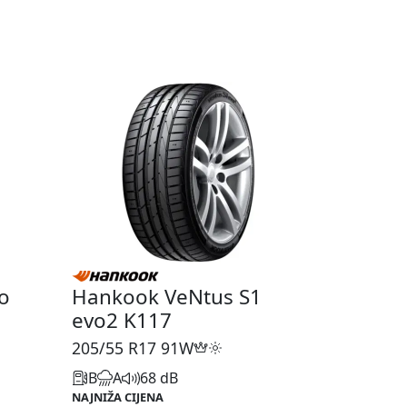
o
Hankook VeNtus S1
evo2 K117
205/55 R17
91W
B
A
68 dB
NAJNIŽA CIJENA