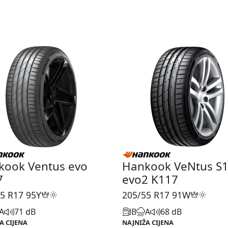
kook Ventus evo
Hankook VeNtus S
7
evo2 K117
5 R17
95Y
205/55 R17
91W
A
71 dB
B
A
68 dB
A CIJENA
NAJNIŽA CIJENA