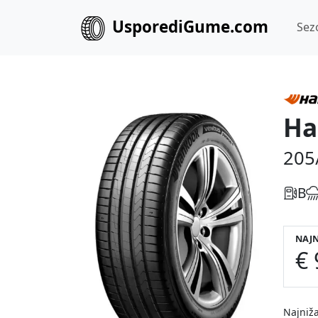
UsporediGume.com
Sez
Ha
205
B
NAJN
€ 
Najniža