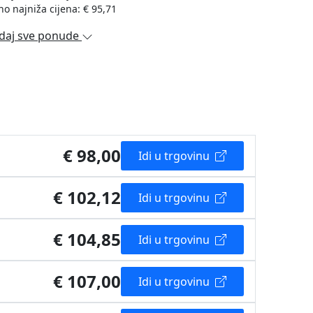
no najniža cijena: € 95,71
daj sve ponude
€ 98,00
Idi u trgovinu
€ 102,12
Idi u trgovinu
€ 104,85
Idi u trgovinu
€ 107,00
Idi u trgovinu