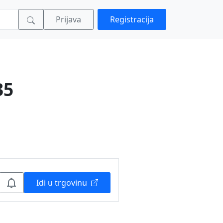
Prijava
Registracija
35
Idi u trgovinu