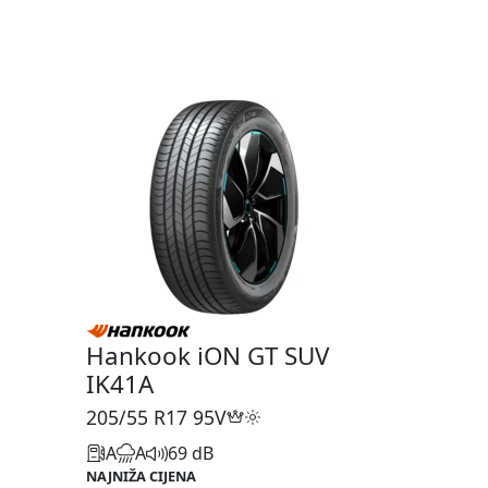
1
Hankook iON GT SUV
IK41A
205/55 R17
95V
A
A
69 dB
NAJNIŽA CIJENA