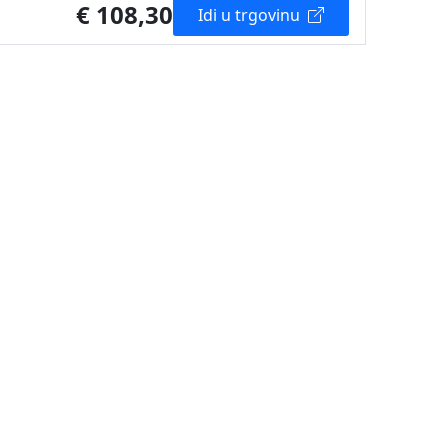
€ 108,30
Idi u trgovinu