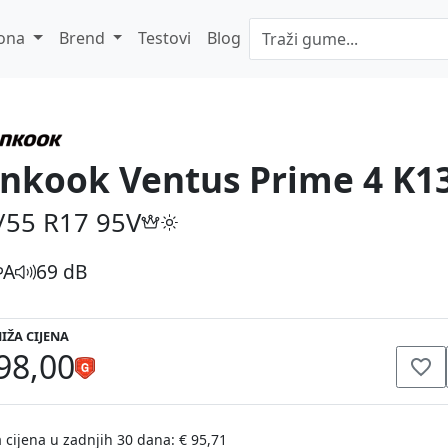
ona
Brend
Testovi
Blog
nkook Ventus Prime 4 K1
/55 R17
95V
A
69 dB
IŽA CIJENA
98,00
 cijena u zadnjih 30 dana: € 95,71