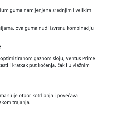
ium guma namijenjena srednjim i velikim
gijama, ova guma nudi izvrsnu kombinaciju
e
i optimiziranom gaznom sloju, Ventus Prime
sti i kratkak put kočenja, čak i u vlažnim
anjuje otpor kotrljanja i povećava
jekom trajanja.