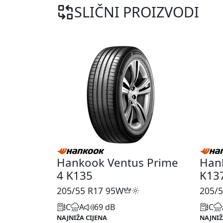
SLIČNI PROIZVODI
Hankook Ventus Prime
Han
4 K135
K13
205/55 R17
95W
205/5
C
A
69 dB
C
NAJNIŽA CIJENA
NAJNIŽ