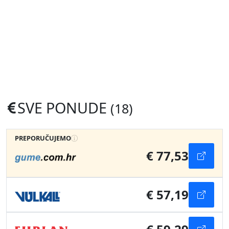
SVE PONUDE
(18)
PREPORUČUJEMO
€ 77,53
€ 57,19