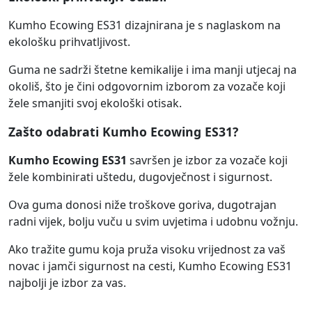
Kumho Ecowing ES31 dizajnirana je s naglaskom na
ekološku prihvatljivost.
Guma ne sadrži štetne kemikalije i ima manji utjecaj na
okoliš, što je čini odgovornim izborom za vozače koji
žele smanjiti svoj ekološki otisak.
Zašto odabrati Kumho Ecowing ES31?
Kumho Ecowing ES31
savršen je izbor za vozače koji
žele kombinirati uštedu, dugovječnost i sigurnost.
Ova guma donosi niže troškove goriva, dugotrajan
radni vijek, bolju vuču u svim uvjetima i udobnu vožnju.
Ako tražite gumu koja pruža visoku vrijednost za vaš
novac i jamči sigurnost na cesti, Kumho Ecowing ES31
najbolji je izbor za vas.