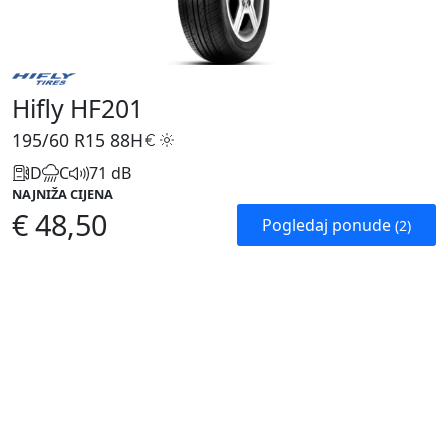
Hifly HF201
195/60 R15
88H
D
C
71 dB
NAJNIŽA CIJENA
€ 48,50
Pogledaj ponude
(2)