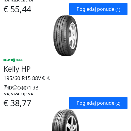
NAJNIŽA CIJENA
€ 55,44
Pogledaj ponude
(1)
Kelly HP
195/60 R15
88V
D
C
71 dB
NAJNIŽA CIJENA
€ 38,77
Pogledaj ponude
(2)