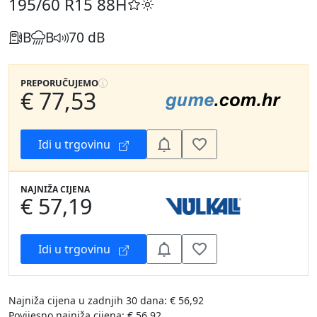
195/60 R15
88H
B
B
70 dB
PREPORUČUJEMO
€ 77,53
Idi u trgovinu
NAJNIŽA CIJENA
€ 57,19
Idi u trgovinu
Najniža cijena u zadnjih 30 dana: € 56,92
Povijesno najniža cijena: € 56,92