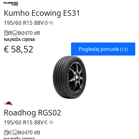
Kumho Ecowing ES31
195/60 R15
88V
B
B
70 dB
NAJNIŽA CIJENA
€ 58,52
Pogledaj ponude
(12)
Roadhog RGS02
195/60 R15
88V
C
B
70 dB