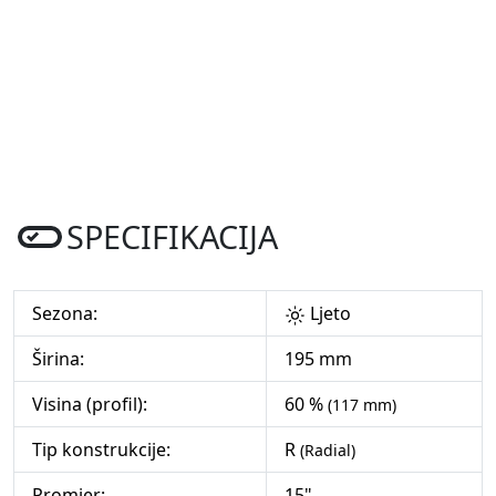
SPECIFIKACIJA
Sezona:
Ljeto
Širina:
195 mm
Visina (profil):
60 %
(117 mm)
Tip konstrukcije:
R
(Radial)
Promjer:
15"