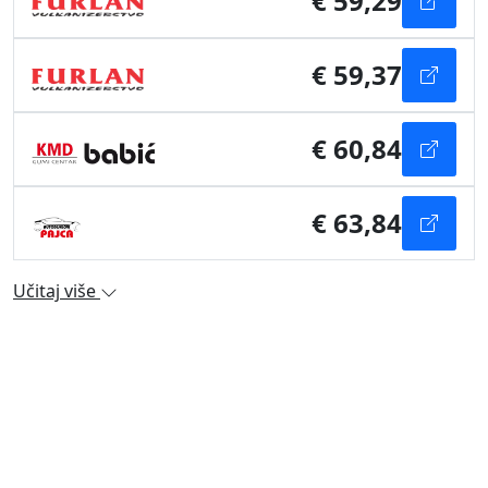
€ 59,29
€ 59,37
€ 60,84
€ 63,84
Učitaj više