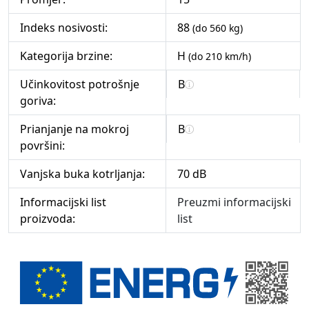
Indeks nosivosti:
88
(do 560 kg)
Kategorija brzine:
H
(do 210 km/h)
Učinkovitost potrošnje
B
goriva:
Prianjanje na mokroj
B
površini:
Vanjska buka kotrljanja:
70 dB
Informacijski list
Preuzmi informacijski
proizvoda:
list