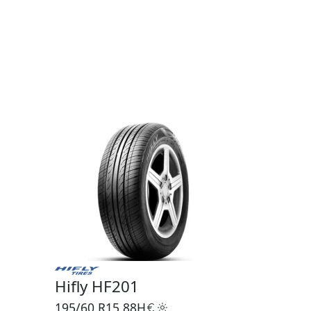
Hifly HF201
195/60 R15
88H