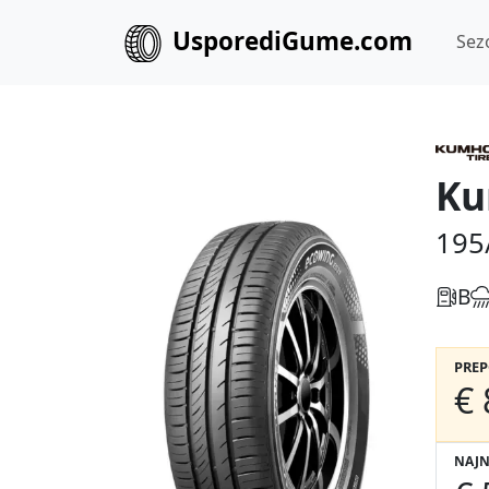
UsporediGume.com
Sez
Ku
195
B
PRE
€ 
NAJN