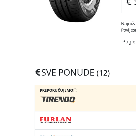
€ 
Najniža
Povijes
Pogle
SVE PONUDE
(12)
PREPORUČUJEMO