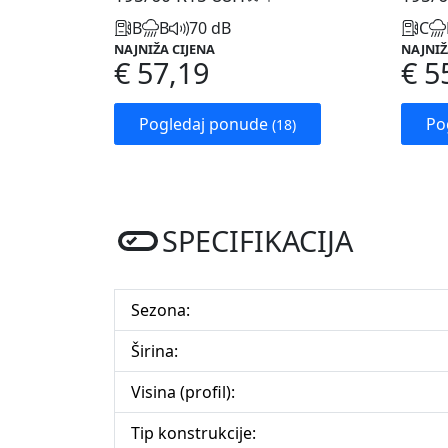
B
B
70 dB
C
NAJNIŽA CIJENA
NAJNIŽ
€ 57,19
€ 5
Pogledaj ponude
Po
(18)
SPECIFIKACIJA
Sezona:
Širina:
Visina (profil):
Tip konstrukcije: