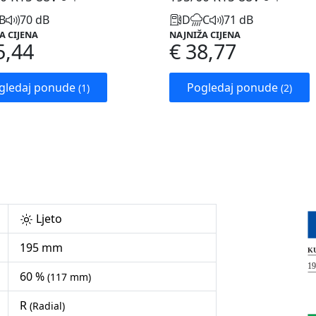
B
70 dB
D
C
71 dB
A CIJENA
NAJNIŽA CIJENA
5,44
€ 38,77
gledaj ponude
Pogledaj ponude
(1)
(2)
Ljeto
195 mm
60 %
(117 mm)
R
(Radial)