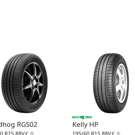
dhog RGS02
Kelly HP
0 R15
88V
195/60 R15
88V