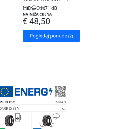
D
C
71 dB
NAJNIŽA CIJENA
€ 48,50
Pogledaj ponude
(2)