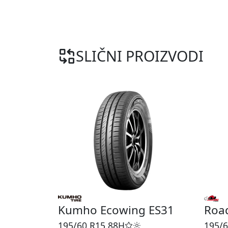
SLIČNI PROIZVODI
Kumho Ecowing ES31
Roa
195/60 R15
88H
195/6