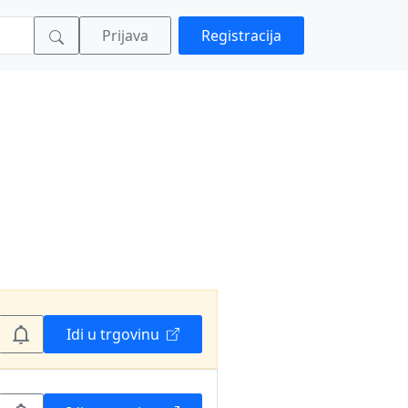
Prijava
Registracija
Idi u trgovinu