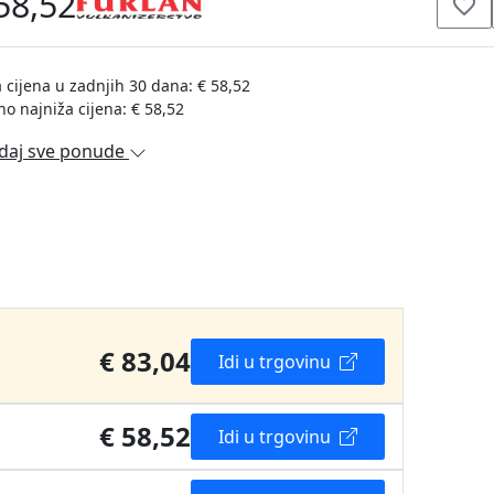
58,52
 cijena u zadnjih 30 dana: € 58,52
no najniža cijena: € 58,52
daj sve ponude
€ 83,04
Idi u trgovinu
€ 58,52
Idi u trgovinu