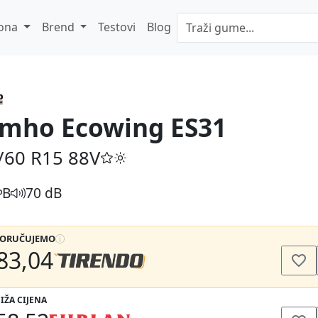
ona
Brend
Testovi
Blog
mho Ecowing ES31
/60 R15
88V
B
70 dB
PORUČUJEMO
83,04
IŽA CIJENA