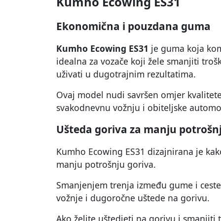
Kumho Ecowing ES31
Ekonomična i pouzdana guma
Kumho Ecowing ES31
je guma koja kom
idealna za vozače koji žele smanjiti troš
uživati u dugotrajnim rezultatima.
Ovaj model nudi savršen omjer kvalitete 
svakodnevnu vožnju i obiteljske automo
Ušteda goriva za manju potrošn
Kumho Ecowing ES31 dizajnirana je kako 
manju potrošnju goriva.
Smanjenjem trenja između gume i cest
vožnje i dugoročne uštede na gorivu.
Ako želite uštedjeti na gorivu i smanjiti