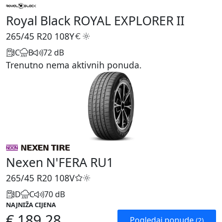
Royal Black ROYAL EXPLORER II
265/45 R20
108Y
C
B
72 dB
Trenutno nema aktivnih ponuda.
Nexen N'FERA RU1
265/45 R20
108V
D
C
70 dB
NAJNIŽA CIJENA
€ 189,28
Pogledaj ponude
(2)