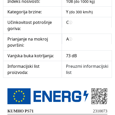
Indeks nosivosti:
108
(do 1000 kg)
Kategorija brzine:
Y
(do 300 km/h)
Učinkovitost potrošnje
C
goriva:
Prianjanje na mokroj
A
površini:
Vanjska buka kotrljanja:
73 dB
Informacijski list
Preuzmi informacijski
proizvoda:
list