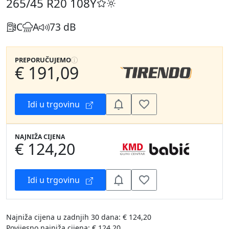
265/45 R20
108Y
C
A
73 dB
PREPORUČUJEMO
€ 191,09
Idi u trgovinu
NAJNIŽA CIJENA
€ 124,20
Idi u trgovinu
Najniža cijena u zadnjih 30 dana: € 124,20
Povijesno najniža cijena: € 124,20