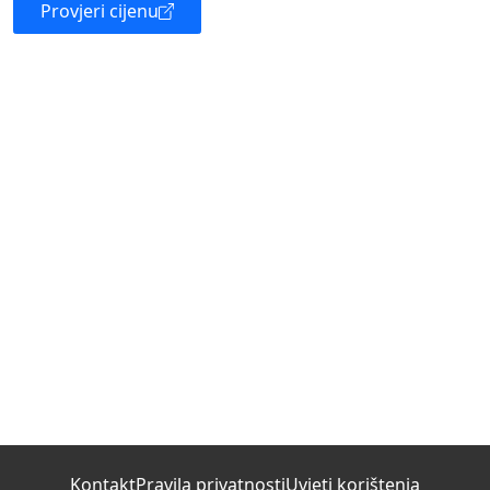
Provjeri cijenu
Kontakt
Pravila privatnosti
Uvjeti korištenja