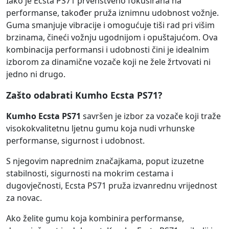
Iako je Ecsta PS71 prvenstveno fokusirana na
performanse, također pruža iznimnu udobnost vožnje.
Guma smanjuje vibracije i omogućuje tiši rad pri višim
brzinama, čineći vožnju ugodnijom i opuštajućom. Ova
kombinacija performansi i udobnosti čini je idealnim
izborom za dinamične vozače koji ne žele žrtvovati ni
jedno ni drugo.
Zašto odabrati Kumho Ecsta PS71?
Kumho Ecsta PS71
savršen je izbor za vozače koji traže
visokokvalitetnu ljetnu gumu koja nudi vrhunske
performanse, sigurnost i udobnost.
S njegovim naprednim značajkama, poput izuzetne
stabilnosti, sigurnosti na mokrim cestama i
dugovječnosti, Ecsta PS71 pruža izvanrednu vrijednost
za novac.
Ako želite gumu koja kombinira performanse,