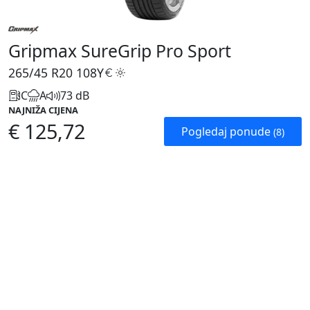
Gripmax SureGrip Pro Sport
265/45 R20
108Y
C
A
73 dB
NAJNIŽA CIJENA
€ 125,72
Pogledaj ponude
(8)