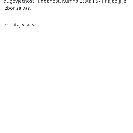
dugovječnost i udobnost, Kumho Ecsta PS71 najbolji je
izbor za vas.
Pročitaj više