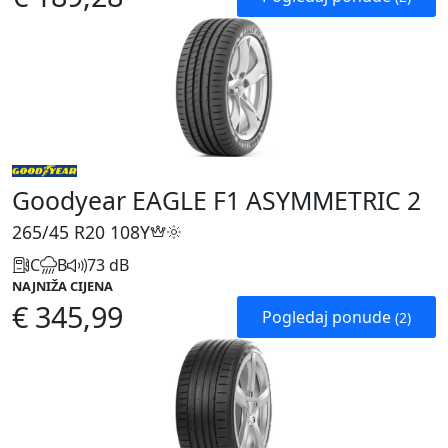
Goodyear EAGLE F1 ASYMMETRIC 2
265/45 R20
108Y
C
B
73 dB
NAJNIŽA CIJENA
€ 345,99
Pogledaj ponude
(2)