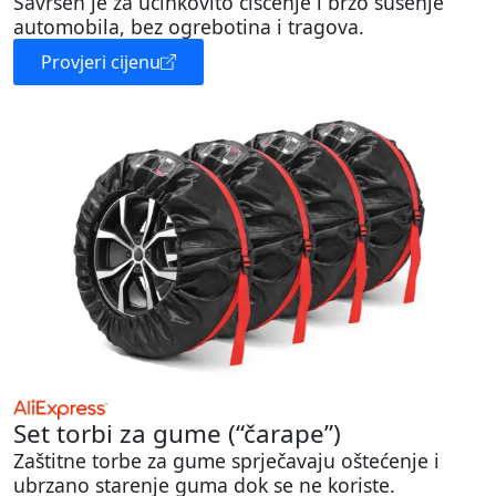
Savršen je za učinkovito čišćenje i brzo sušenje
automobila, bez ogrebotina i tragova.
Provjeri cijenu
Set torbi za gume (“čarape”)
Zaštitne torbe za gume sprječavaju oštećenje i
ubrzano starenje guma dok se ne koriste.