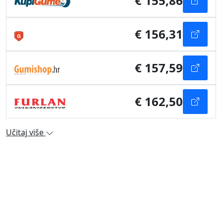
€ 155,86
€ 156,31
€ 157,59
€ 162,50
Učitaj više