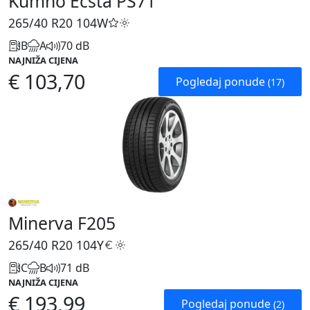
Kumho Ecsta PS71
265/40 R20
104W
B
A
70 dB
NAJNIŽA CIJENA
€ 103,70
Pogledaj ponude
(17)
Minerva F205
265/40 R20
104Y
C
B
71 dB
NAJNIŽA CIJENA
€ 193,99
Pogledaj ponude
(2)