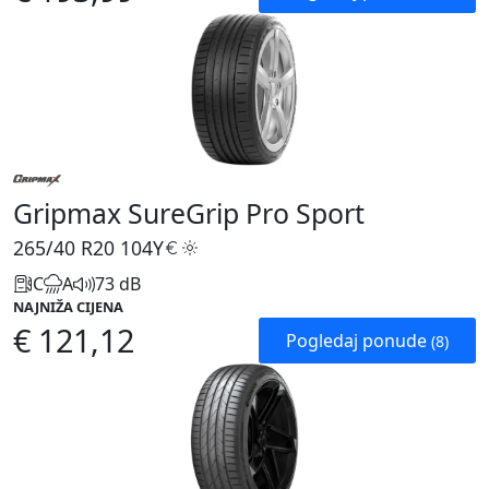
Gripmax SureGrip Pro Sport
265/40 R20
104Y
C
A
73 dB
NAJNIŽA CIJENA
€ 121,12
Pogledaj ponude
(8)