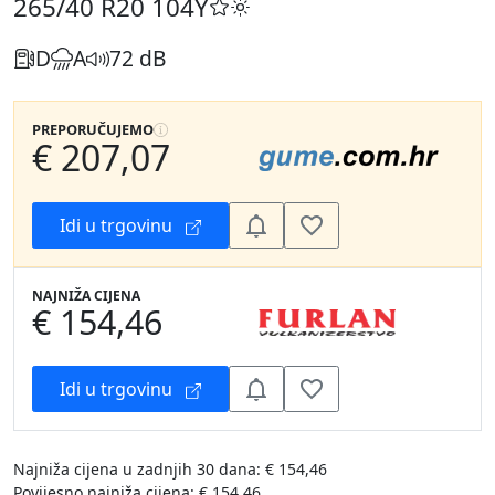
265/40 R20
104Y
D
A
72 dB
PREPORUČUJEMO
€ 207,07
Idi u trgovinu
NAJNIŽA CIJENA
€ 154,46
Idi u trgovinu
Najniža cijena u zadnjih 30 dana: € 154,46
Povijesno najniža cijena: € 154,46