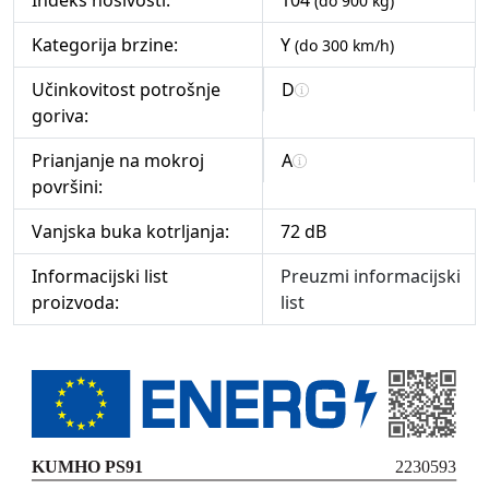
Indeks nosivosti:
104
(do 900 kg)
Kategorija brzine:
Y
(do 300 km/h)
Učinkovitost potrošnje
D
goriva:
Prianjanje na mokroj
A
površini:
Vanjska buka kotrljanja:
72 dB
Informacijski list
Preuzmi informacijski
proizvoda:
list