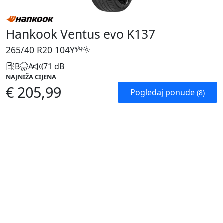
Hankook Ventus evo K137
265/40 R20
104Y
B
A
71 dB
NAJNIŽA CIJENA
€ 205,99
Pogledaj ponude
(8)