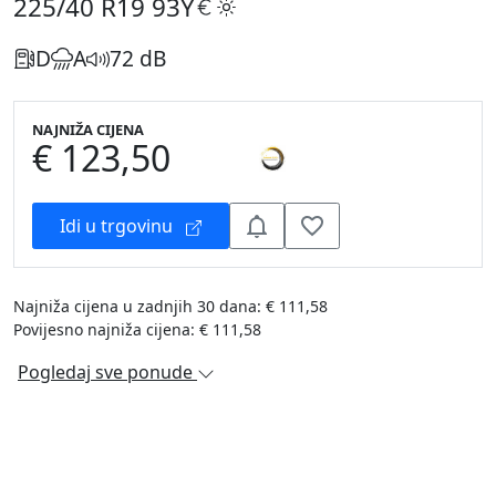
225/40 R19
93Y
D
A
72 dB
NAJNIŽA CIJENA
€ 123,50
Idi u trgovinu
Najniža cijena u zadnjih 30 dana: € 111,58
Povijesno najniža cijena: € 111,58
Pogledaj sve ponude