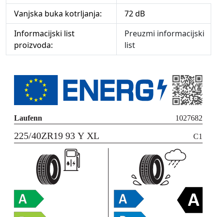
Vanjska buka kotrljanja:
72 dB
Informacijski list
Preuzmi informacijski
proizvoda:
list