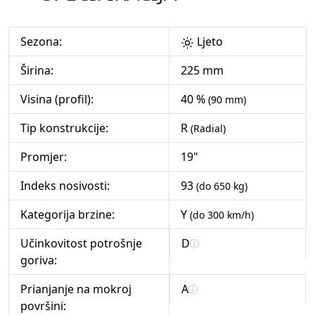
Sezona:
Ljeto
Širina:
225 mm
Visina (profil):
40 %
(90 mm)
Tip konstrukcije:
R
(Radial)
Promjer:
19"
Indeks nosivosti:
93
(do 650 kg)
Kategorija brzine:
Y
(do 300 km/h)
Učinkovitost potrošnje
D
goriva:
Prianjanje na mokroj
A
površini: