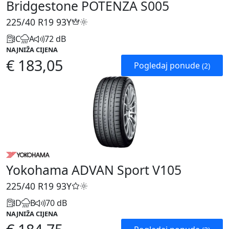
Bridgestone POTENZA S005
225/40 R19
93Y
C
A
72 dB
NAJNIŽA CIJENA
€ 183,05
Pogledaj ponude
(2)
Yokohama ADVAN Sport V105
225/40 R19
93Y
D
B
70 dB
NAJNIŽA CIJENA