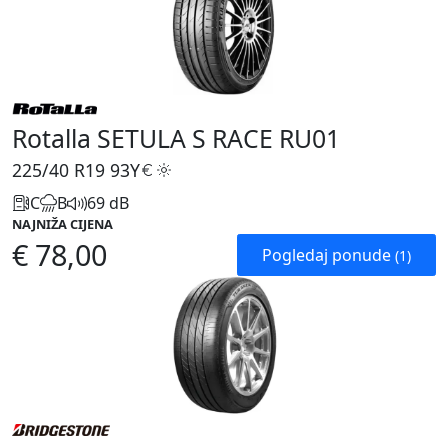
Rotalla SETULA S RACE RU01
225/40 R19
93Y
C
B
69 dB
NAJNIŽA CIJENA
€ 78,00
Pogledaj ponude
(1)