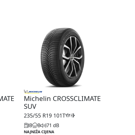
MATE
Michelin CROSSCLIMATE
SUV
235/55 R19
101T
B
B
71 dB
NAJNIŽA CIJENA