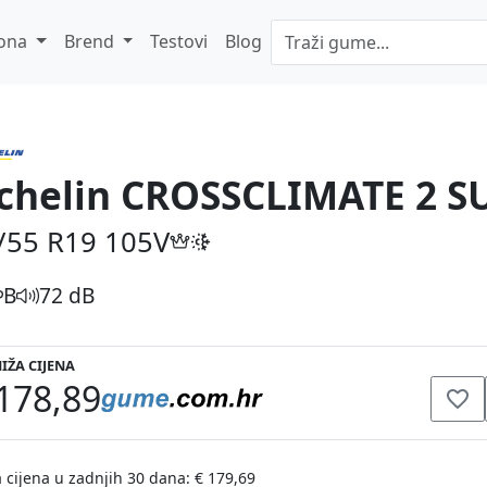
ona
Brend
Testovi
Blog
chelin CROSSCLIMATE 2 S
/55 R19
105V
B
72 dB
IŽA CIJENA
178,89
 cijena u zadnjih 30 dana: € 179,69