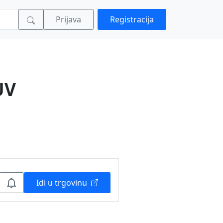
Prijava
Registracija
UV
Idi u trgovinu