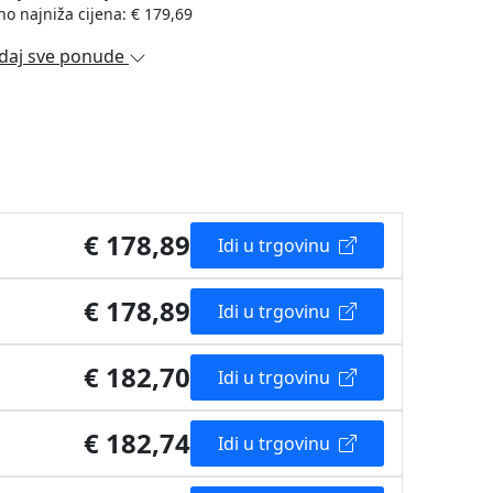
no najniža cijena: € 179,69
daj sve ponude
€ 178,89
Idi u trgovinu
€ 178,89
Idi u trgovinu
€ 182,70
Idi u trgovinu
€ 182,74
Idi u trgovinu