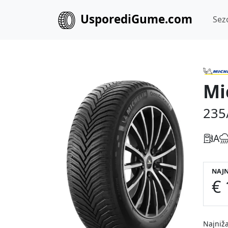
UsporediGume.com
Sez
Mi
235
A
NAJN
€ 
Najniža