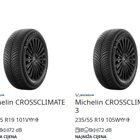
helin CROSSCLIMATE
Michelin CROSSCLI
3
5 R19
101V
235/55 R19
105W
B
72 dB
B
B
72 dB
A CIJENA
NAJNIŽA CIJENA