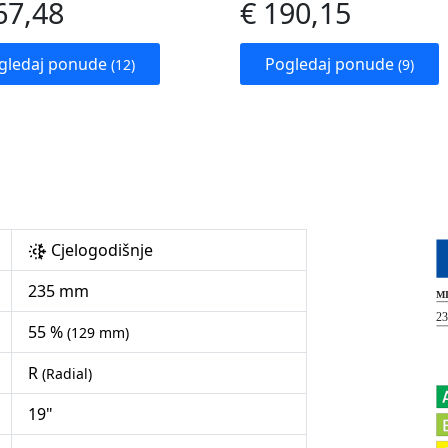
67,48
€ 190,15
gledaj ponude
Pogledaj ponude
(12)
(9)
Cjelogodišnje
235 mm
55 %
(129 mm)
R
(Radial)
19"