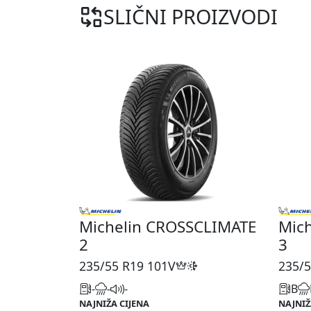
SLIČNI PROIZVODI
Michelin CROSSCLIMATE
Mic
2
3
235/55 R19
101V
235/5
-
-
-
B
NAJNIŽA CIJENA
NAJNIŽ