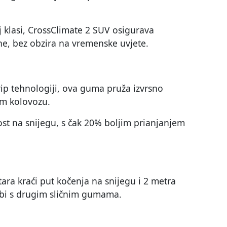
 klasi, CrossClimate 2 SUV osigurava
ne, bez obzira na vremenske uvjete.
rip tehnologiji, ova guma pruža izvrsno
m kolovozu.
ost na snijegu, s čak 20% boljim prianjanjem
ra kraći put kočenja na snijegu i 2 metra
bi s drugim sličnim gumama.