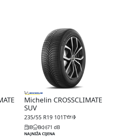
MATE
Michelin CROSSCLIMATE
SUV
235/55 R19
101T
B
B
71 dB
NAJNIŽA CIJENA