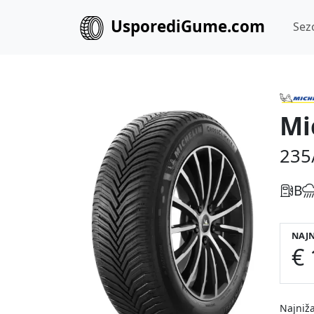
UsporediGume.com
Sez
Mi
235
B
NAJN
€ 
Najniža