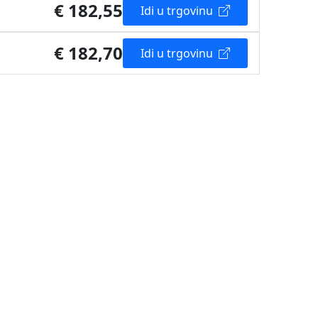
€ 182,55
Idi u trgovinu
€ 182,70
Idi u trgovinu