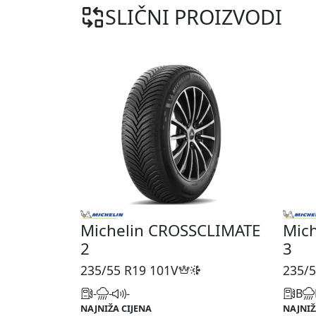
SLIČNI PROIZVODI
Michelin CROSSCLIMATE
Mic
2
3
235/55 R19
101V
235/5
-
-
-
B
NAJNIŽA CIJENA
NAJNIŽ