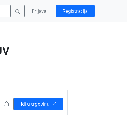
Prijava
Registracija
UV
Idi u trgovinu