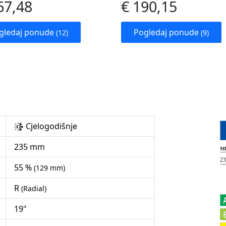
67,48
€ 190,15
gledaj ponude
Pogledaj ponude
(12)
(9)
Cjelogodišnje
235 mm
55 %
(129 mm)
R
(Radial)
19"