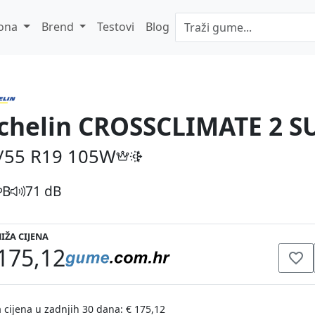
ona
Brend
Testovi
Blog
chelin CROSSCLIMATE 2 S
/55 R19
105W
B
71 dB
IŽA CIJENA
175,12
 cijena u zadnjih 30 dana: € 175,12