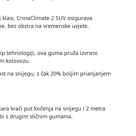
 klasi, CrossClimate 2 SUV osigurava
ne, bez obzira na vremenske uvjete.
rip tehnologiji, ova guma pruža izvrsno
m kolovozu.
ost na snijegu, s čak 20% boljim prianjanjem
ra kraći put kočenja na snijegu i 2 metra
bi s drugim sličnim gumama.