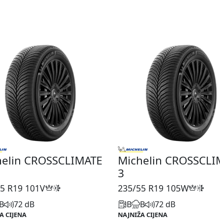
helin CROSSCLIMATE
Michelin CROSSCLI
3
5 R19
101V
235/55 R19
105W
B
72 dB
B
B
72 dB
A CIJENA
NAJNIŽA CIJENA