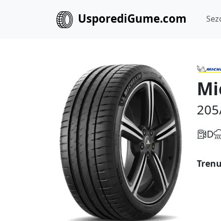
UsporediGume.com
Sez
Mi
205
D
Trenu