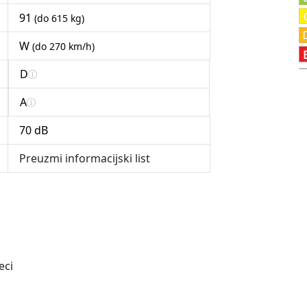
91
(do 615 kg)
W
(do 270 km/h)
D
A
70 dB
Preuzmi informacijski list
eci