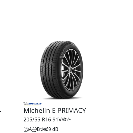
4
Michelin E PRIMACY
205/55 R16
91V
A
B
69 dB