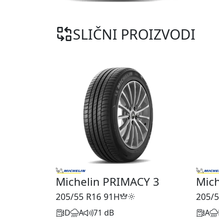
SLIČNI PROIZVODI
Michelin PRIMACY 3
Mich
205/55 R16
91H
205/5
D
A
71 dB
A