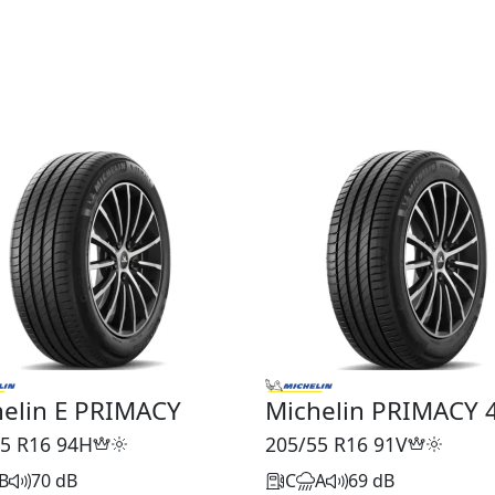
elin E PRIMACY
Michelin PRIMACY 
5 R16
94H
205/55 R16
91V
B
70 dB
C
A
69 dB