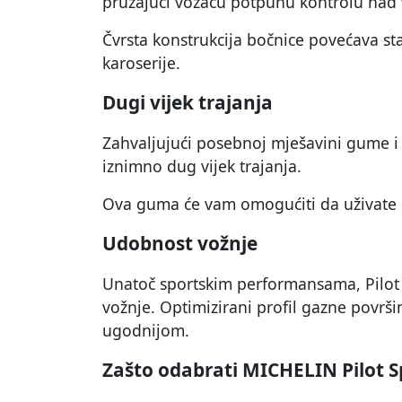
pružajući vozaču potpunu kontrolu nad 
Čvrsta konstrukcija bočnice povećava st
karoserije.
Dugi vijek trajanja
Zahvaljujući posebnoj mješavini gume i o
iznimno dug vijek trajanja.
Ova guma će vam omogućiti da uživate
Udobnost vožnje
Unatoč sportskim performansama, Pilot 
vožnje. Optimizirani profil gazne površi
ugodnijom.
Zašto odabrati MICHELIN Pilot S