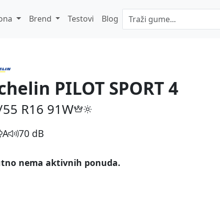
ona
Brend
Testovi
Blog
chelin PILOT SPORT 4
/55 R16
91W
A
70 dB
tno nema aktivnih ponuda.