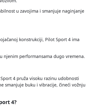
vozilom.
abilnost u zavojima i smanjuje naginjanje
jačanoj konstrukciji, Pilot Sport 4 ima
 u njenim performansama dugo vremena.
Sport 4 pruža visoku razinu udobnosti
ne smanjuje buku i vibracije, čineći vožnju
port 4?