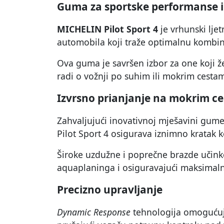
Guma za sportske performanse i
MICHELIN Pilot Sport 4
je vrhunski lje
automobila koji traže optimalnu kombinac
Ova guma je savršen izbor za one koji že
radi o vožnji po suhim ili mokrim cesta
Izvrsno prianjanje na mokrim c
Zahvaljujući inovativnoj mješavini gume
Pilot Sport 4 osigurava iznimno kratak 
Široke uzdužne i poprečne brazde učink
aquaplaninga i osiguravajući maksimal
Precizno upravljanje
Dynamic Response
tehnologija omogućuj