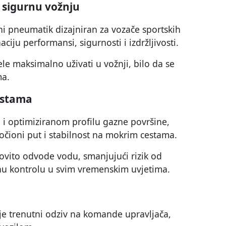
 sigurnu vožnju
tni pneumatik dizajniran za vozače sportskih
iju performansi, sigurnosti i izdržljivosti.
le maksimalno uživati u vožnji, bilo da se
ma.
estama
 i optimiziranom profilu gazne površine,
kočioni put i stabilnost na mokrim cestama.
ovito odvode vodu, smanjujući rizik od
nu kontrolu u svim vremenskim uvjetima.
e trenutni odziv na komande upravljača,