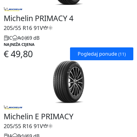
Michelin PRIMACY 4
205/55 R16
91V
C
A
69 dB
NAJNIŽA CIJENA
€ 49,80
Pogledaj ponude
(11)
Michelin E PRIMACY
205/55 R16
91V
A
B
69 dB