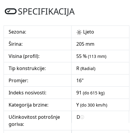
SPECIFIKACIJA
Sezona:
Ljeto
Širina:
205 mm
Visina (profil):
55 %
(113 mm)
Tip konstrukcije:
R
(Radial)
Promjer:
16"
Indeks nosivosti:
91
(do 615 kg)
Kategorija brzine:
Y
(do 300 km/h)
Učinkovitost potrošnje
D
goriva: