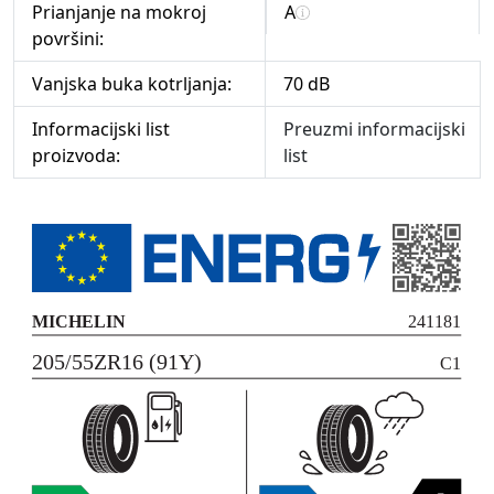
Prianjanje na mokroj
A
površini:
Vanjska buka kotrljanja:
70 dB
Informacijski list
Preuzmi informacijski
proizvoda:
list