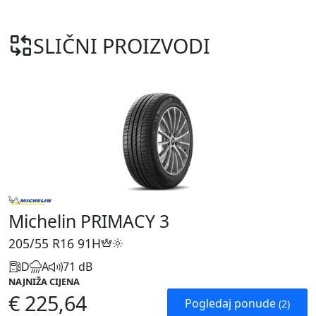
SLIČNI PROIZVODI
Michelin PRIMACY 3
205/55 R16
91H
D
A
71 dB
NAJNIŽA CIJENA
€ 225,64
Pogledaj ponude
(2)