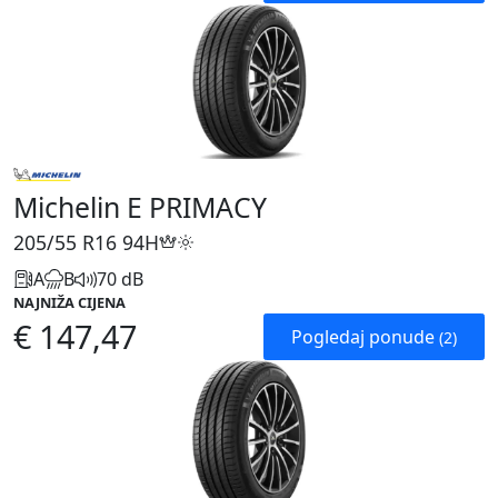
Michelin E PRIMACY
205/55 R16
94H
A
B
70 dB
NAJNIŽA CIJENA
€ 147,47
Pogledaj ponude
(2)