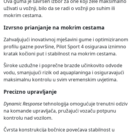
Ova guma je savršen izbor za one koji žele maksimalno
uživati u vožnji, bilo da se radi o vožnji po suhim ili
mokrim cestama.
Izvrsno prianjanje na mokrim cestama
Zahvaljujući inovativnoj mješavini gume i optimiziranom
profilu gazne površine, Pilot Sport 4 osigurava iznimno
kratak kočioni put i stabilnost na mokrim cestama.
Široke uzdužne i poprečne brazde učinkovito odvode
vodu, smanjujući rizik od aquaplaninga i osiguravajući
maksimalnu kontrolu u svim vremenskim uvjetima.
Precizno upravljanje
Dynamic Response
tehnologija omogućuje trenutni odziv
na komande upravljača, pružajući vozaču potpunu
kontrolu nad vozilom.
Čvrsta konstrukcija bočnice povećava stabilnost u