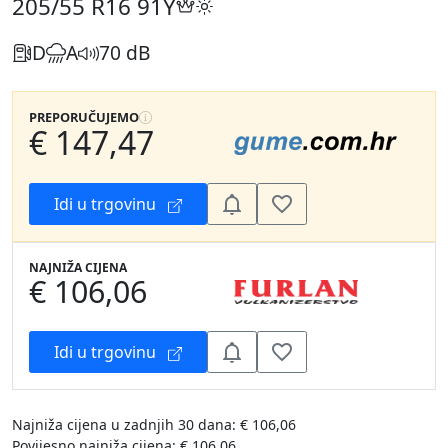
205/55 R16
91Y
D
A
70 dB
PREPORUČUJEMO
€ 147,47
Idi u trgovinu
NAJNIŽA CIJENA
€ 106,06
Idi u trgovinu
Najniža cijena u zadnjih 30 dana: € 106,06
Povijesno najniža cijena: € 106,06