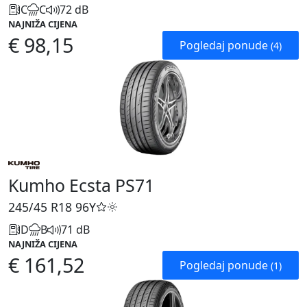
C
C
72 dB
NAJNIŽA CIJENA
€ 98,15
Pogledaj ponude
(4)
Kumho Ecsta PS71
245/45 R18
96Y
D
B
71 dB
NAJNIŽA CIJENA
€ 161,52
Pogledaj ponude
(1)