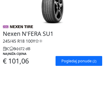
Nexen N'FERA SU1
245/45 R18
100Y
C
B
72 dB
NAJNIŽA CIJENA
€ 101,06
Pogledaj ponude
(2)