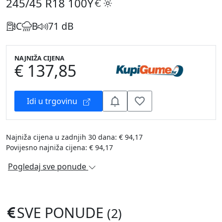
245/45 R18
100Y
C
B
71 dB
NAJNIŽA CIJENA
€ 137,85
Idi u trgovinu
Najniža cijena u zadnjih 30 dana: € 94,17
Povijesno najniža cijena: € 94,17
Pogledaj sve ponude
SVE PONUDE
(2)