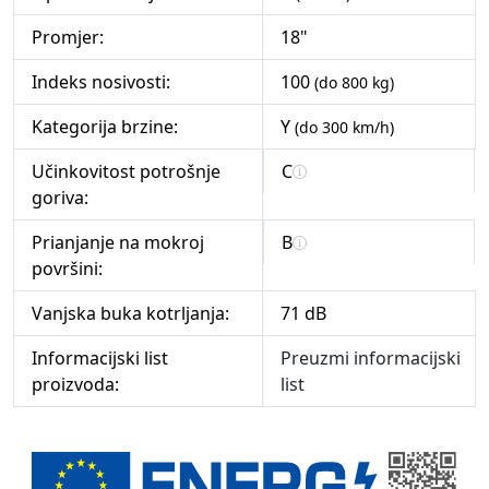
Promjer:
18"
Indeks nosivosti:
100
(do 800 kg)
Kategorija brzine:
Y
(do 300 km/h)
Učinkovitost potrošnje
C
goriva:
Prianjanje na mokroj
B
površini:
Vanjska buka kotrljanja:
71 dB
Informacijski list
Preuzmi informacijski
proizvoda:
list