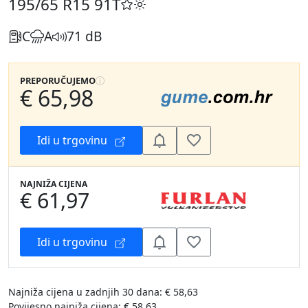
195/65 R15
91T
C
A
71 dB
PREPORUČUJEMO
€ 65,98
Idi u trgovinu
NAJNIŽA CIJENA
€ 61,97
Idi u trgovinu
Najniža cijena u zadnjih 30 dana: € 58,63
Povijesno najniža cijena: € 58,63