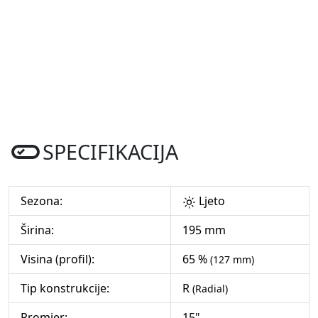
SPECIFIKACIJA
Sezona:
Ljeto
Širina:
195 mm
Visina (profil):
65 %
(127 mm)
Tip konstrukcije:
R
(Radial)
Promjer:
15"