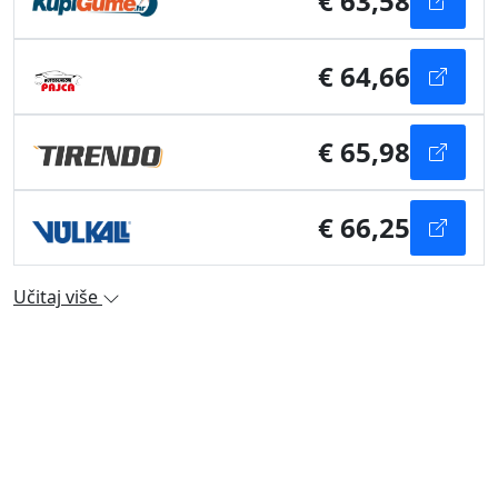
€ 63,58
€ 64,66
€ 65,98
€ 66,25
Učitaj više