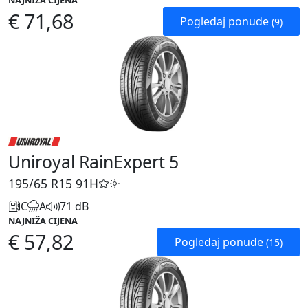
NAJNIŽA CIJENA
€ 71,68
Pogledaj ponude
(9)
Uniroyal RainExpert 5
195/65 R15
91H
C
A
71 dB
NAJNIŽA CIJENA
€ 57,82
Pogledaj ponude
(15)