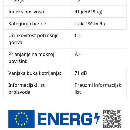
Indeks nosivosti:
91
(do 615 kg)
Kategorija brzine:
T
(do 190 km/h)
Učinkovitost potrošnje
C
goriva:
Prianjanje na mokroj
A
površini:
Vanjska buka kotrljanja:
71 dB
Informacijski list
Preuzmi informacijski
proizvoda:
list