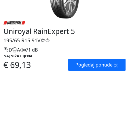
Uniroyal RainExpert 5
195/65 R15
91V
D
A
71 dB
NAJNIŽA CIJENA
€ 69,13
Pogledaj ponude
(9)