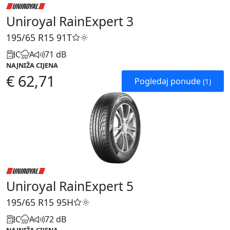
Uniroyal RainExpert 3
195/65 R15
91T
C
A
71 dB
NAJNIŽA CIJENA
€ 62,71
Pogledaj ponude
(1)
Uniroyal RainExpert 5
195/65 R15
95H
C
A
72 dB