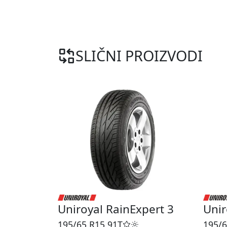
SLIČNI PROIZVODI
Uniroyal RainExpert 3
Unir
195/65 R15
91T
195/6