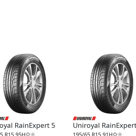
oyal RainExpert 5
Uniroyal RainExpert
5 R15
95H
195/65 R15
91H