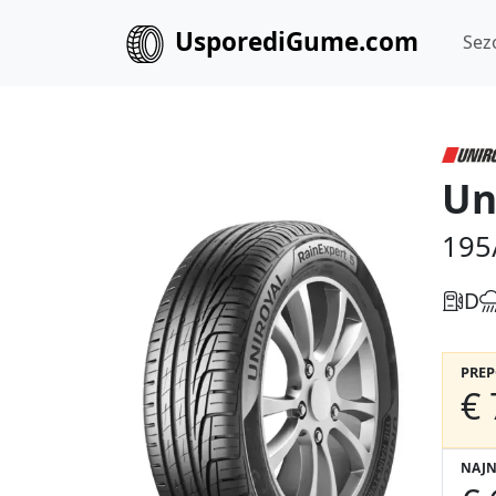
UsporediGume.com
Sez
Un
195
D
PRE
€ 
NAJN