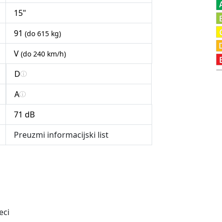
15"
91
(do 615 kg)
V
(do 240 km/h)
D
A
71 dB
Preuzmi informacijski list
eci