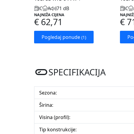
C
A
71 dB
C
NAJNIŽA CIJENA
NAJNIŽ
€ 62,71
€ 7
Pogledaj ponude
Po
(1)
SPECIFIKACIJA
Sezona:
Širina:
Visina (profil):
Tip konstrukcije: