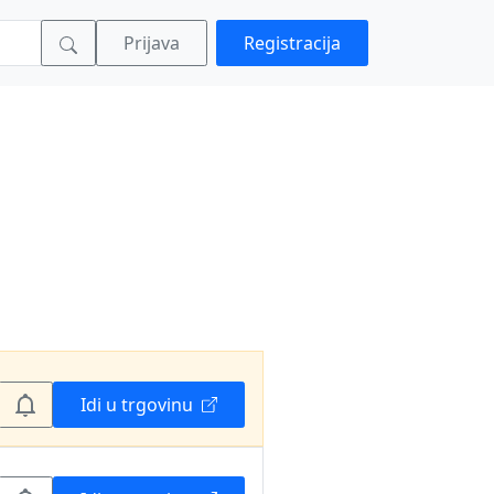
Prijava
Registracija
Idi u trgovinu