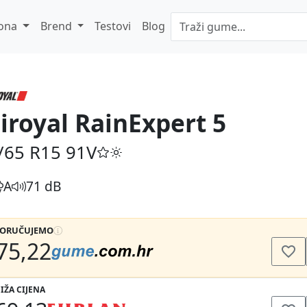
ona
Brend
Testovi
Blog
iroyal RainExpert 5
/65 R15
91V
A
71 dB
PORUČUJEMO
75,22
IŽA CIJENA