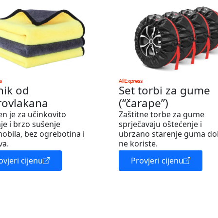
nik od
Set torbi za gume
rovlakana
(“čarape”)
en je za učinkovito
Zaštitne torbe za gume
je i brzo sušenje
sprječavaju oštećenje i
obila, bez ogrebotina i
ubrzano starenje guma do
va.
ne koriste.
ovjeri cijenu
Provjeri cijenu