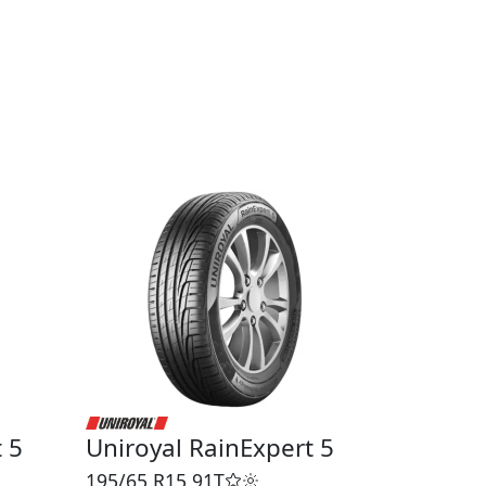
 5
Uniroyal RainExpert 5
195/65 R15
91T