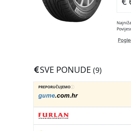
€ 
Najniža
Povijes
Pogle
SVE PONUDE
(9)
PREPORUČUJEMO