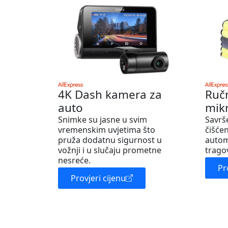
4K Dash kamera za
Ruč
auto
mik
Snimke su jasne u svim
Savrš
vremenskim uvjetima što
čišćen
pruža dodatnu sigurnost u
autom
vožnji i u slučaju prometne
trago
nesreće.
Pr
Provjeri cijenu