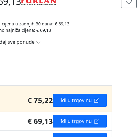
69,13
 cijena u zadnjih 30 dana: € 69,13
no najniža cijena: € 69,13
daj sve ponude
€ 75,22
Idi u trgovinu
€ 69,13
Idi u trgovinu