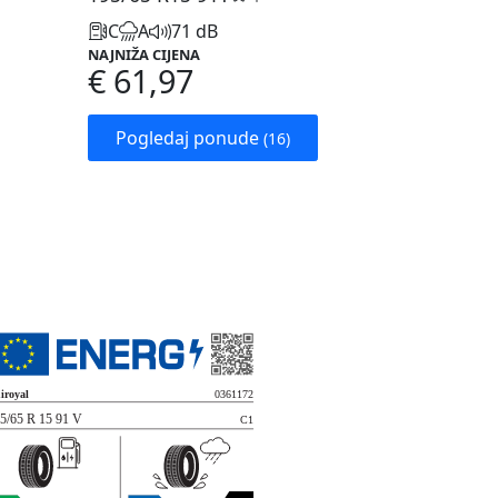
C
A
71 dB
NAJNIŽA CIJENA
€ 61,97
Pogledaj ponude
(16)