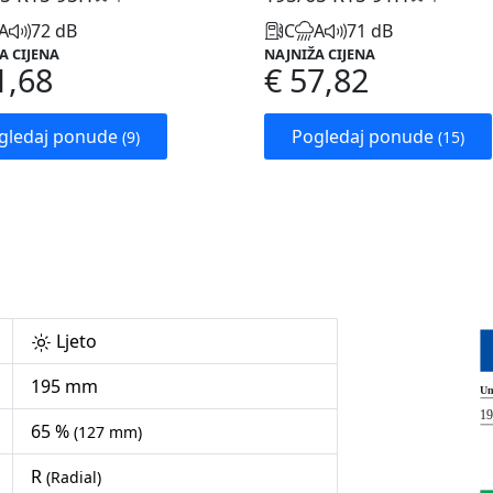
A
72 dB
C
A
71 dB
A CIJENA
NAJNIŽA CIJENA
1,68
€ 57,82
gledaj ponude
Pogledaj ponude
(9)
(15)
Ljeto
195 mm
65 %
(127 mm)
R
(Radial)